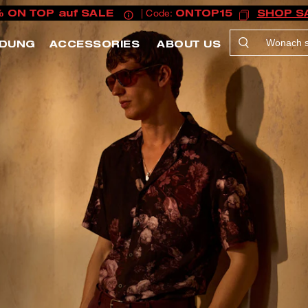
% ON TOP auf SALE
| Code:
ONTOP15
SHOP S
IDUNG
ACCESSORIES
ABOUT US