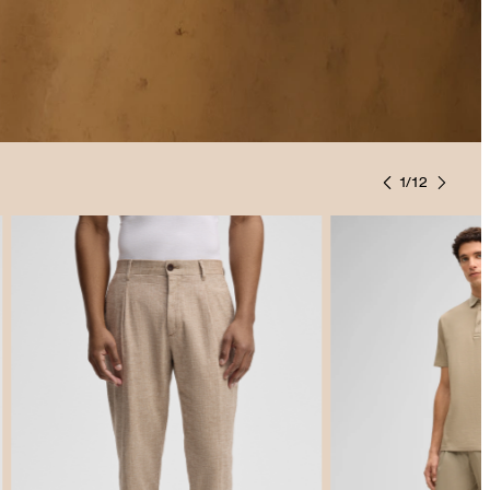
1
/
12