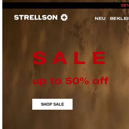
15
NEU
BEKLE
S A L E
up to 50% off
SHOP SALE