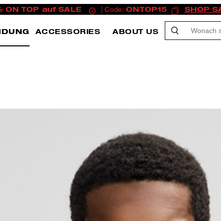
% ON TOP auf SALE
| Code:
ONTOP15
SHOP S
IDUNG
ACCESSORIES
ABOUT US