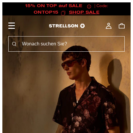
15% ON TOP auf SALE
| Code:
ONTOP15
SHOP SALE