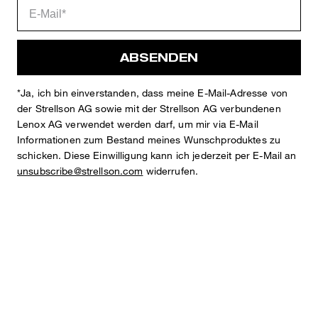
Details
ABSENDEN
*Ja, ich bin einverstanden, dass meine E-Mail-Adresse von
der Strellson AG sowie mit der Strellson AG verbundenen
Lenox AG verwendet werden darf, um mir via E-Mail
Informationen zum Bestand meines Wunschproduktes zu
schicken. Diese Einwilligung kann ich jederzeit per E-Mail an
STYLE: 11 Tius-N 10018561
unsubscribe@strellson.com
widerrufen.
SLIM FIT
Baukasten-Anzughose mit Bügelfalten
Flex Cross Collection
angesetzter, rückseitig elastischer Bund mit Schlaufen für Gürtel
bis max. 4,5 cm
zu schließen mit Knopf und verdecktem Zipper
2 seitliche Eingrifftaschen
2 Leistengesäßtaschen