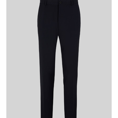
€ 139,95
€ 79,95
inkl. MwSt
Dieser Artikel fällt normal aus.
Passformhinweis:
Größe auswählen
IN DEN WARENKORB
Das macht diesen Artikel besonders
Die Anzughose Tius aus der Flex Cross Collection überzeugt in
stretchiger Tech-Qualität und mit rückseitig elastischem Bund als
komfortabler Style. Mit Bügelfalten und Leistengesäßtaschen für
einen klassischen Twist.