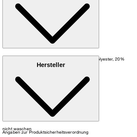
Zum Hosen Guide
Größentabelle
Stretchige, fein strukturierte Qualität aus 78% Polyester, 20%
Hersteller
Viskose und 2% Elasthan
nicht waschen
Angaben zur Produktsicherheitsverordnung