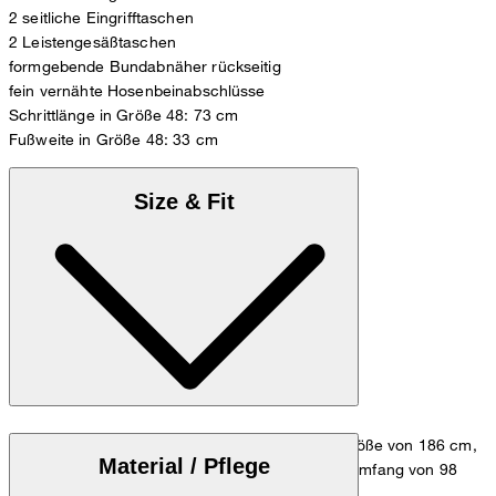
2 seitliche Eingrifftaschen
2 Leistengesäßtaschen
formgebende Bundabnäher rückseitig
fein vernähte Hosenbeinabschlüsse
Schrittlänge in Größe 48: 73 cm
Fußweite in Größe 48: 33 cm
Size & Fit
Das Model trägt die Größe 48 bei einer Körpergröße von 186 cm,
Material / Pflege
einem Taillenumfang von 84 cm und einem Hüftumfang von 98
cm.