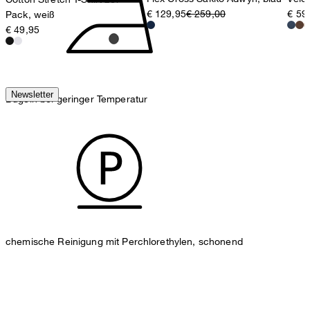
€ 129,95
€ 259,00
€ 59
Pack, weiß
€ 49,95
Newsletter
Bügeln bei geringer Temperatur
chemische Reinigung mit Perchlorethylen, schonend