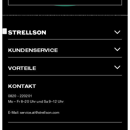
JETZT ANMELDEN
Diese Einwilligung kann ich jederzeit durch den Abmeldelink im
Gute Wahl!
Newsletter oder per E-Mail an
unsubscribe@strellson.com
widerrufen.
* Pflichtfeld
**Der 10 € Gutschein ist einmalig ab einem Mindestbestellwert von
KUNDENSERVICE
100 € (Wert nach Abzug von Retouren/Warenrückgaben) im
offiziellen Strellson Online-Shop einlösbar.
VORTEILE
KONTAKT
0820 - 220201
Mo – Fr 8–20 Uhr und Sa 9–12 Uhr
E-Mail:
service.at@strellson.com