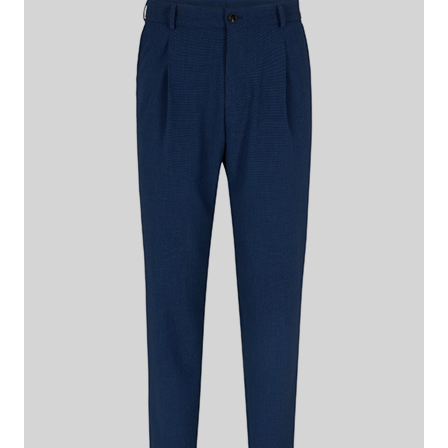
€ 129,95
€ 69,95
inkl. MwSt
Dieser Artikel fällt normal aus.
Passformhinweis:
Größe auswählen
IN DEN WARENKORB
Das macht diesen Artikel besonders
Komfortables Design für klassische Looks: Die Anzughose Lois
überzeugt aus stretchiger Tech-Viskose mit dezenter Struktur.
Bund- und Bügelfalten sowie Leistengesäßtaschen akzentuieren
das Flex Cross Piece.