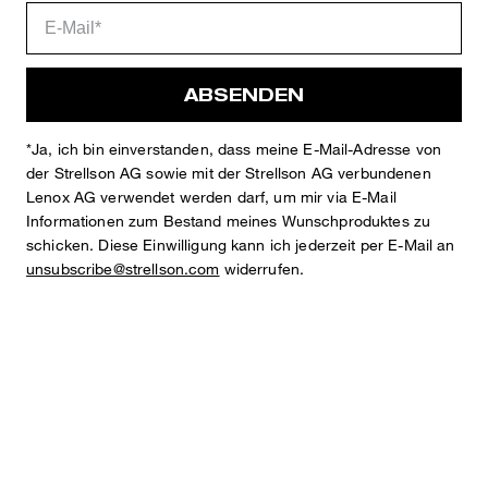
Details
ABSENDEN
*Ja, ich bin einverstanden, dass meine E-Mail-Adresse von
der Strellson AG sowie mit der Strellson AG verbundenen
Lenox AG verwendet werden darf, um mir via E-Mail
Informationen zum Bestand meines Wunschproduktes zu
schicken. Diese Einwilligung kann ich jederzeit per E-Mail an
STYLE: 11 Lois3 12 10019405
unsubscribe@strellson.com
widerrufen.
RELAXED FIT
mit leicht schmal zulaufendem Bein
Anzughose mit feiner Struktur
Flex Cross Collection
im Bundfalten-Design
angesetzter Bund mit Schlaufen für Gürtel bis max. 4 cm
zu schließen mit Knopf und verdecktem Zipper
klassische Bügelfalten