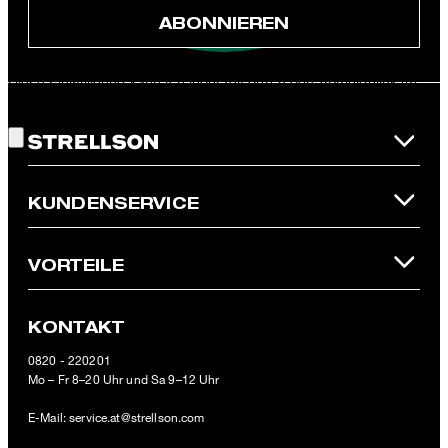
ABONNIEREN
JETZT ANMELDEN
Diese Einwilligung kann ich jederzeit durch den Abmeldelink im
Gute Wahl!
Newsletter oder per E-Mail an
unsubscribe@strellson.com
widerrufen.
* Pflichtfeld
**Der 10 € Gutschein ist einmalig ab einem Mindestbestellwert von
KUNDENSERVICE
100 € (Wert nach Abzug von Retouren/Warenrückgaben) im
offiziellen Strellson Online-Shop einlösbar.
VORTEILE
KONTAKT
0820 - 220201
Mo – Fr 8–20 Uhr und Sa 9–12 Uhr
E-Mail:
service.at@strellson.com