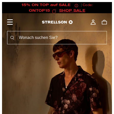
15% ON TOP auf SALE
| Code:
ONTOP15
SHOP SALE