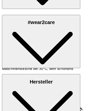
Aus 100% Bio-Baumwolle
#wear2care
Maschinenwäsche bei 30°C, sehr schonend
GOTS Organic
Hersteller
Organic. Certified by Control Union CU 1045668