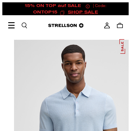
15% ON TOP auf SALE
| Code:
ONTOP15
SHOP SALE