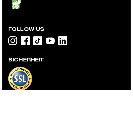
FOLLOW US
Strick-Poloshirt Adrian, hellblau strukturiert
€ 99,95
SICHERHEIT
€ 89,95
inkl. MwSt
L - NUR NOCH 1 ARTIKEL VERFÜGBAR
DATENSCHUTZ & IMPRESSUM
AGB und Informationen zum Widerrufsrecht
Datenschutz
Impressum
Cookie-Einstellungen
Barrierefreiheitserklärung
Barrierefreiheitsfunktionen