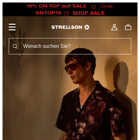
15% ON TOP auf SALE
| Code:
ONTOP15
SHOP SALE