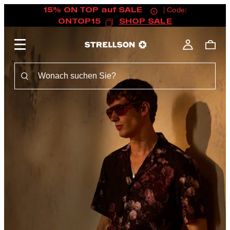
15% ON TOP auf SALE
| Code:
ONTOP15
SHOP SALE