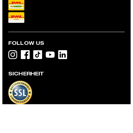
FOLLOW US
Wollmix-Anzug, grün
479,95 €
SICHERHEIT
249,95 €
inkl. MwSt
GRÖSSE AUSWÄHLEN
DATENSCHUTZ & IMPRESSUM
AGB und Informationen zum Widerrufsrecht
Datenschutz
Impressum
Cookie-Einstellungen