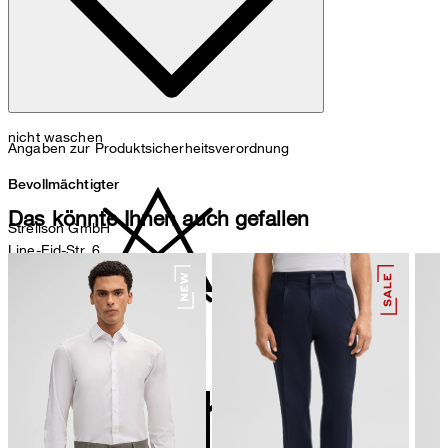
nicht waschen
Angaben zur Produktsicherheitsverordnung
Bevollmächtigter
Das könnte Ihnen auch gefallen
Strellson GmbH
Line-Eid-Str. 6
78467 Konstanz
Deutschland
contact@strellson.com
nicht bleichen
Produzent
Strellson AG
Sonnenwiesenstrasse 21
8280 Kreuzlingen