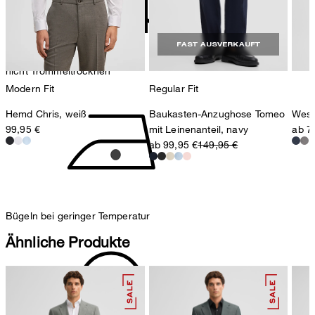
Schweiz
FAST AUSVERKAUFT
nicht Trommeltrocknen
Modern Fit
Regular Fit
Hemd Chris, weiß
Baukasten-Anzughose Tomeo
West
99,95 €
mit Leinenanteil, navy
ab 7
ab 99,95 €
149,95 €
Bügeln bei geringer Temperatur
Ähnliche Produkte