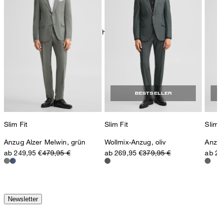
chemische Reinigung mit Perchlorethylen, schonend
BESTSELLER
Slim Fit
Slim Fit
Slim 
Anzug Alzer Melwin, grün
Wollmix-Anzug, oliv
Anzu
ab 249,95 €
479,95 €
ab 269,95 €
379,95 €
ab 2
Newsletter