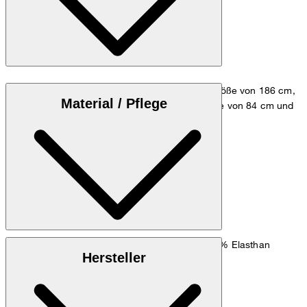
Das Model trägt die Größe 48 bei einer Körpergröße von 186 cm,
Material / Pflege
einem Brustumfang von 98 cm, einer Taillenweite von 84 cm und
einem Hüftumfang von 98 cm.
Zum Anzug Guide
Größentabelle
: Wollmix 54% Polyester, 44% Wolle, 2% Elasthan
Oberstoff
Hersteller
51% Polyester, 49% Elastomultiester
Futter: