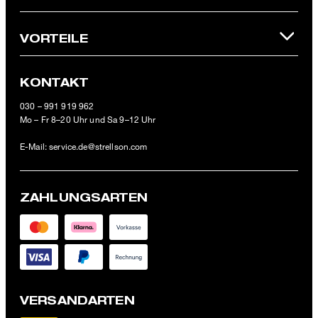
100 € (Wert nach Abzug von Retouren/Warenrückgaben) im
offiziellen Strellson Online-Shop einlösbar.
VORTEILE
KONTAKT
030 – 991 919 962
Mo – Fr 8–20 Uhr und Sa 9–12 Uhr
E-Mail:
service.de@strellson.com
ZAHLUNGSARTEN
VERSANDARTEN