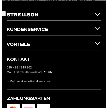
Diese Einwilligung kann ich jederzeit durch den Abmeldelink im
Gute Wahl!
Newsletter oder per E-Mail an
unsubscribe@strellson.com
widerrufen.
* Pflichtfeld
**Der 10 € Gutschein ist einmalig ab einem Mindestbestellwert von
KUNDENSERVICE
100 € (Wert nach Abzug von Retouren/Warenrückgaben) im
offiziellen Strellson Online-Shop einlösbar.
VORTEILE
KONTAKT
030 – 991 919 962
Mo – Fr 8–20 Uhr und Sa 9–12 Uhr
E-Mail:
service.de@strellson.com
ZAHLUNGSARTEN