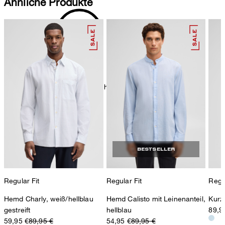
Ähnliche Produkte
chemische Reinigung mit Perchlorethylen, schonend
BESTSELLER
Regular Fit
Regular Fit
Regul
Hemd Charly, weiß/hellblau
Hemd Calisto mit Leinenanteil,
Kurz
gestreift
hellblau
89,9
59,95 €
89,95 €
54,95 €
89,95 €