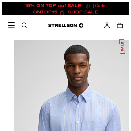
15% ON TOP auf SALE
| Code:
ONTOP15
SHOP SALE