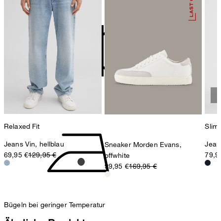
nicht bleichen
contact@strellson.com
Produzent
Strellson AG
Sonnenwiesenstrasse 21
8280 Kreuzlingen
Schweiz
nicht Trommeltrocknen
Relaxed Fit
Slim 
Jeans Vin, hellblau
Jean
Sneaker Morden Evans,
69,95 €
129,95 €
79,9
offwhite
99,95 €
169,95 €
Bügeln bei geringer Temperatur