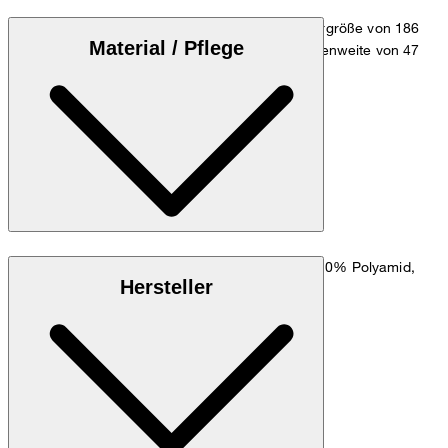
Das Model trägt die Größe 39/M bei einer Körpergröße von 186
Material / Pflege
cm, einer 1/2 Oberweite von 53 cm und 1/2 Taillenweite von 47
cm.
Zum Hemden Guide
Größentabelle
Stretchiger Baumwollmix aus 77% Baumwolle, 20% Polyamid,
Hersteller
3% Elasthan