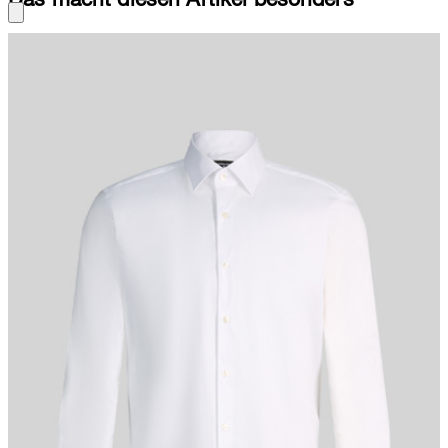
Überzeugt im modernen Fit und stretchigen Baumwollmix: das
Hemd Chris mit klassischen Details wie Kentkragen und
Manschettenärmeln.