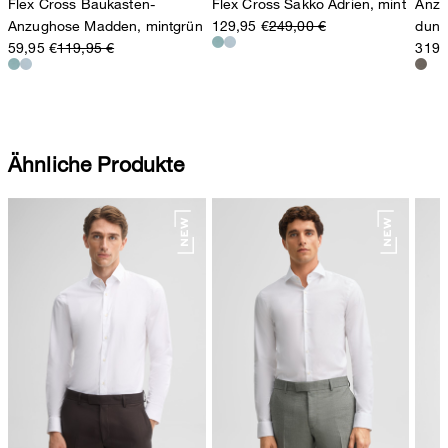
Flex Cross Baukasten-
Flex Cross Sakko Adrien, mint
Anzu
Anzughose Madden, mintgrün
129,95 €
249,00 €
dunk
59,95 €
119,95 €
319,
Ähnliche Produkte