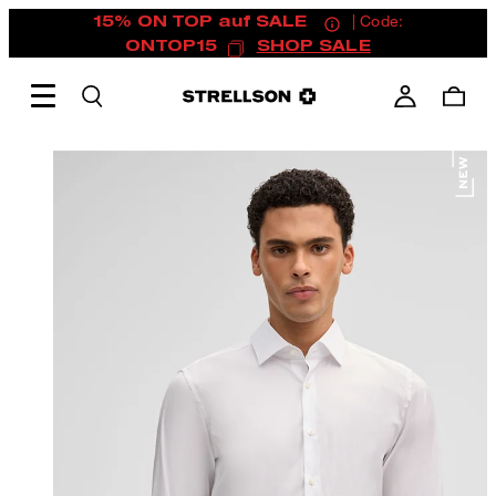
15% ON TOP auf SALE
| Code:
ONTOP15
SHOP SALE