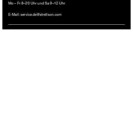
Mo – Fr 8–20 Uhr und Sa 9–12 Uhr
99,95 €
inkl. MwSt
E-Mail:
service.de@strellson.com
45
ZAHLUNGSARTEN
VERSANDARTEN
FOLLOW US