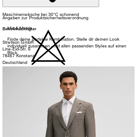
Maschinenwäsche bei 30°C schonend
Angaben zur Produktsicherheitsverordnung
Mix & Match
Bevollmächtigter
Finde deine perfekte Kombination. Stelle dir deinen Look
Strellson GmbH
individuell zusammen - mit allen passenden Styles auf einen
Line-Eid-Str. 6
Blick.
78467 Konstanz
Deutschland
contact@strellson.com
nicht bleichen
Produzent
Strellson AG
Sonnenwiesenstrasse 21
8280 Kreuzlingen
Schweiz