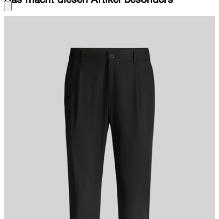
Begeistert in komfortabler Stretch-Qualität: die Bundfaltenhose
Louis mit schmalem Beinverlauf, fixierten Umschlägen und
seitlichen Eingrifftaschen. Iconic Twist: Logo-Band mit Karabiner.