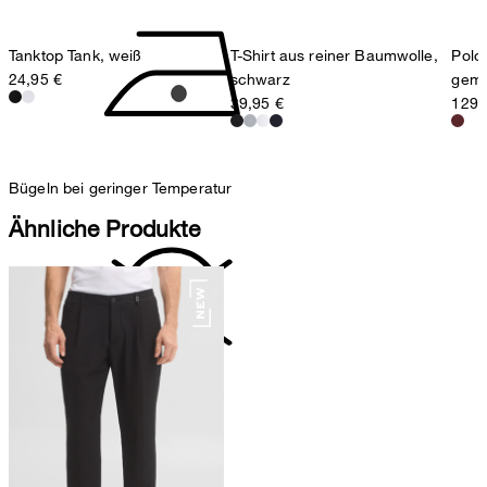
T-Shirt aus reiner Baumwolle,
Polo
Tanktop Tank, weiß
schwarz
gemu
24,95 €
39,95 €
129,
Bügeln bei geringer Temperatur
Ähnliche Produkte
nicht reinigen