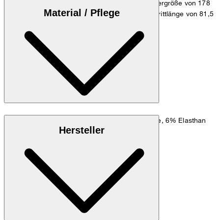
Das Model trägt die Größe 33/32, bei einer Körpergröße von 178
Material / Pflege
cm, einer Bundweite von 89,5 cm und einer Schrittlänge von 81,5
cm.
Zum Hosen Guide
Größentabelle
Stretch-Qualität aus 69% Polyester, 25% Viskose, 6% Elasthan
Hersteller