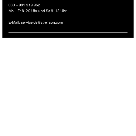
Bundfaltenhose aus Viskosemix, schwarz
030 – 991 919 962
Mo – Fr 8–20 Uhr und Sa 9–12 Uhr
119,95 €
inkl. MwSt
E-Mail:
service.de@strellson.com
GRÖSSE AUSWÄHLEN
ZAHLUNGSARTEN
VERSANDARTEN