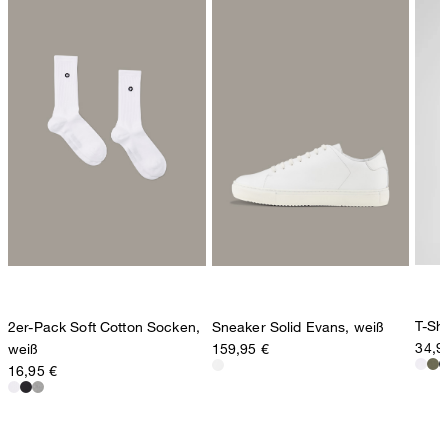
T-Shi
2er-Pack Soft Cotton Socken,
Sneaker Solid Evans, weiß
34,9
weiß
159,95 €
16,95 €