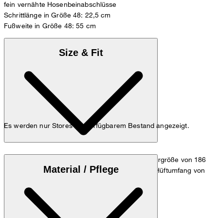
fein vernähte Hosenbeinabschlüsse
Schrittlänge in Größe 48: 22,5 cm
Fußweite in Größe 48: 55 cm
Size & Fit
Es werden nur Stores mit verfügbarem Bestand angezeigt.
Das Model trägt die Größe 32/32 bei einer Körpergröße von 186
Material / Pflege
cm, einem Taillenumfang von 84 cm und einem Hüftumfang von
98 cm.
Zum Hosen Guide
Größentabelle