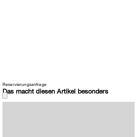
Reservierungsanfrage
Das macht diesen Artikel besonders
Im coolen Struktur-Design: die Shorts Kaji aus stretchigem Tech-
Material mit elastischem Tunnelzugbund und seitlichen
Eingrifftaschen. Akzentuiert durch einen angedeuteten Zipper und
Logo-Details.