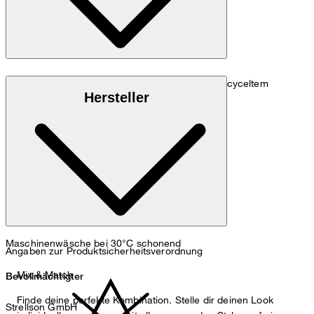
Strukturierte Qualität aus 55% Polyamid, 33% recyceltem
Hersteller
Polyamid und 12% Elasthan
Maschinenwäsche bei 30°C schonend
Angaben zur Produktsicherheitsverordnung
Mix & Match
Bevollmächtigter
Finde deine perfekte Kombination. Stelle dir deinen Look
Strellson GmbH