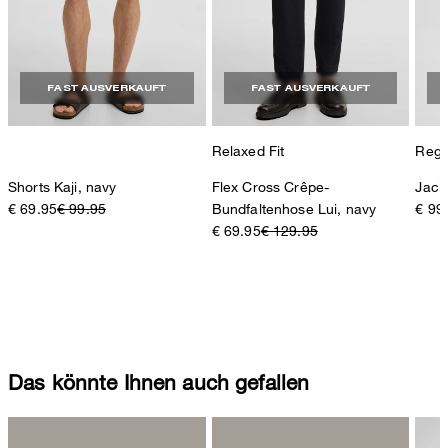
FAST AUSVERKAUFT
FAST AUSVERKAUFT
Relaxed Fit
Regul
Shorts Kaji, navy
Flex Cross Crêpe-
Jack
€ 69.95
€ 99.95
Bundfaltenhose Lui, navy
€ 99
€ 69.95
€ 129.95
Das könnte Ihnen auch gefallen