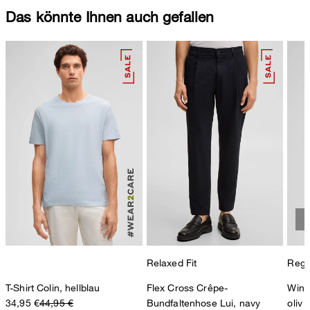
Das könnte Ihnen auch gefallen
Relaxed Fit
Regul
T-Shirt Colin, hellblau
Flex Cross Crêpe-
Wind
34,95 €
44,95 €
Bundfaltenhose Lui, navy
oliv