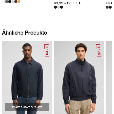
69,95 €
129,95 €
ab €
Ähnliche Produkte
FAST AUSVERKAUFT