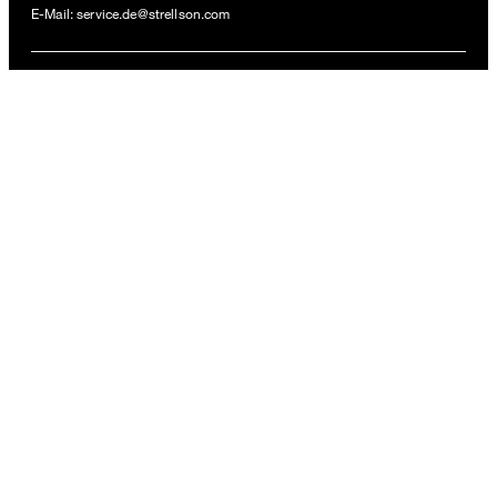
inkl. MwSt
E-Mail:
service.de@strellson.com
GRÖSSE AUSWÄHLEN
ZAHLUNGSARTEN
VERSANDARTEN
FOLLOW US