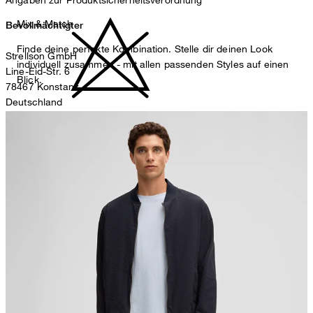
Mix & Match
Bevollmächtigter
Finde deine perfekte Kombination. Stelle dir deinen Look
Strellson GmbH
individuell zusammen - mit allen passenden Styles auf einen
Line-Eid-Str. 6
Blick.
78467 Konstanz
Deutschland
nicht bleichen
contact@strellson.com
Produzent
Strellson AG
Sonnenwiesenstrasse 21
8280 Kreuzlingen
Schweiz
nicht Trommeltrocknen