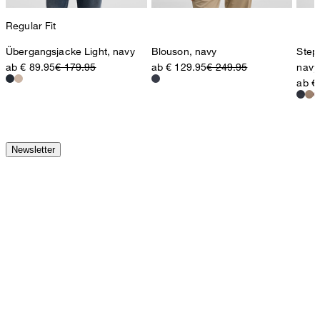
Regular Fit
Übergangsjacke Light, navy
Blouson, navy
Step
ab € 89.95
€ 179.95
ab € 129.95
€ 249.95
navy
ab €
Newsletter