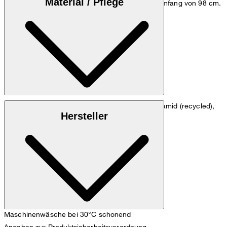
Material / Pflege
einem Brustumfang von 98 cm und einem Hüftumfang von 98 cm.
Größentabelle
Materialmischung aus 55% Polyamid, 33% Polyamid (recycled),
Hersteller
12% Elasthan
Maschinenwäsche bei 30°C schonend
Angaben zur Produktsicherheitsverordnung