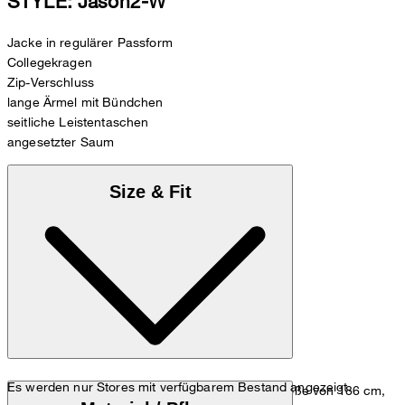
STYLE: Jason2-W
Jacke in regulärer Passform
Collegekragen
Zip-Verschluss
lange Ärmel mit Bündchen
seitliche Leistentaschen
angesetzter Saum
Size & Fit
Es werden nur Stores mit verfügbarem Bestand angezeigt.
Das Model trägt die Größe M bei einer Körpergröße von 186 cm,