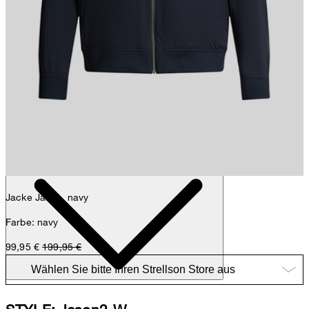
Nick
Fashion- & Lifestyle-Redaktion
Details
Jacke Jason, navy
Farbe: navy
99,95 €
199,95 €