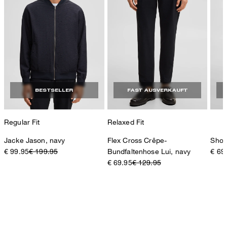
BESTSELLER
FAST AUSVERKAUFT
Regular Fit
Relaxed Fit
Jacke Jason, navy
Flex Cross Crêpe-
Short
€ 99.95
€ 199.95
Bundfaltenhose Lui, navy
€ 69
€ 69.95
€ 129.95