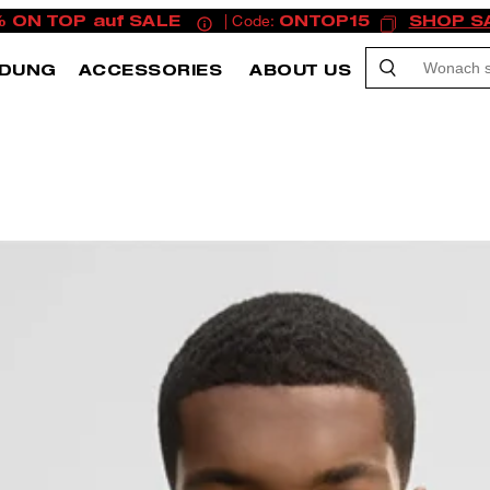
% ON TOP auf SALE
| Code:
ONTOP15
SHOP S
IDUNG
ACCESSORIES
ABOUT US