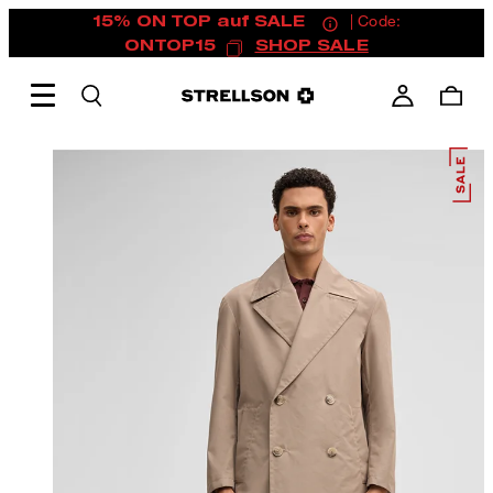
15% ON TOP auf SALE
| Code:
ONTOP15
SHOP SALE