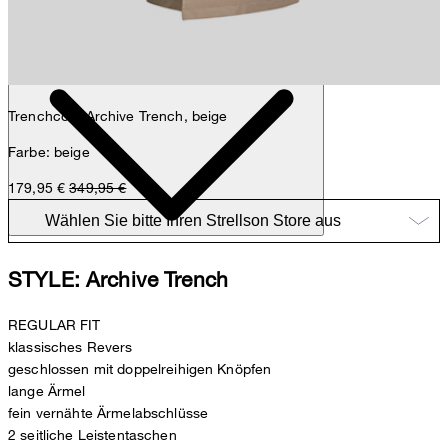
Nick
Fashion- & Lifestyle-Redaktion
Details
Trenchcoat Archive Trench, beige
Farbe: beige
179,95 €
349,95 €
STYLE: Archive Trench
REGULAR FIT
klassisches Revers
geschlossen mit doppelreihigen Knöpfen
lange Ärmel
fein vernähte Ärmelabschlüsse
2 seitliche Leistentaschen