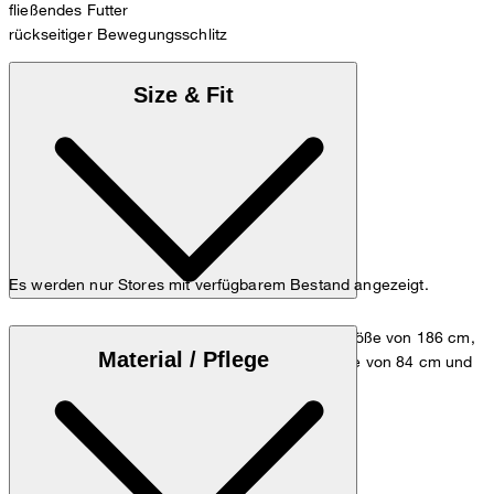
fließendes Futter
rückseitiger Bewegungsschlitz
Size & Fit
Es werden nur Stores mit verfügbarem Bestand angezeigt.
Das Model trägt die Größe 48 bei einer Körpergröße von 186 cm,
Material / Pflege
einem Brustumfang von 98 cm, einer Taillenweite von 84 cm und
einem Hüftumfang von 98 cm.
Größentabelle