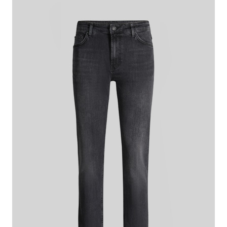
119,95 €
59,95 €
inkl. MwSt
Dieser Artikel fällt normal aus.
Passformhinweis:
Größe auswählen
IN DEN WARENKORB
Das macht diesen Artikel besonders
Lässiger Look: die Jeans Seb aus stretchigem Cotton im typischen
Five-Pocket-Design, ikonisch ergänzt durch logogeprägte Nieten
und Signature-Patch.