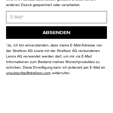
anderen Zweck gespeichert oder verarbeitet.
ABSENDEN
*Ja, ich bin einverstanden, dass meine E-Mail-Adresse von
der Strellson AG sowie mit der Strellson AG verbundenen
STYLE: 11 Seb 10018793
Lenox AG verwendet werden darf, um mir via E-Mail
Informationen zum Bestand meines Wunschproduktes zu
SLIM FIT
schicken. Diese Einwilligung kann ich jederzeit per E-Mail an
Jeans in schmal zulaufender Hosensilhouette
unsubscribe@strellson.com
widerrufen.
angesetzter Bund mit Gürtelschlaufen für Gürtel bis 5,5 cm
zu schließen mit Logo-Knopf und verdecktem Zipper
Five-Pocket-Design mit seitlichen Eingrifftaschen, Coin-Pocket
und applizierten Gesäßtaschen
logogeprägte Nieten und Signature-Patch
klassisch vernähter Saumabschluss
Schrittlänge bei Größe 32/32: 81,5 cm