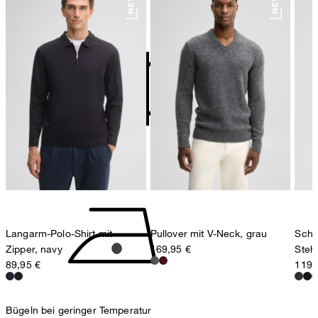
Deutschland
nicht bleichen
contact@strellson.com
Produzent
Strellson AG
Sonnenwiesenstrasse 21
8280 Kreuzlingen
Schweiz
nicht Trommeltrocknen
Langarm-Polo-Shirt mit
Pullover mit V-Neck, grau
Schu
Zipper, navy
169,95 €
Steh
89,95 €
119,
Bügeln bei geringer Temperatur