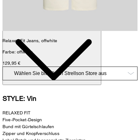
Nick
Fashion- & Lifestyle-Redaktion
Details
Relaxed Fit Jeans, offwhite
Farbe: offwhite
129,95 €
STYLE: Vin
RELAXED FIT
Five-Pocket-Design
Bund mit Gürtelschlaufen
Zipper und Knopfverschluss