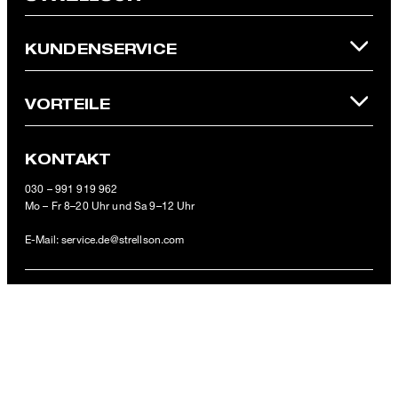
* Pflichtfeld
**Der 10 € Gutschein ist einmalig ab einem Mindestbestellwert von
KUNDENSERVICE
100 € (Wert nach Abzug von Retouren/Warenrückgaben) im
offiziellen Strellson Online-Shop einlösbar.
VORTEILE
KONTAKT
Relaxed Fit Jeans, offwhite
030 – 991 919 962
Mo – Fr 8–20 Uhr und Sa 9–12 Uhr
129,95 €
inkl. MwSt
E-Mail:
service.de@strellson.com
GRÖSSE AUSWÄHLEN
ZAHLUNGSARTEN