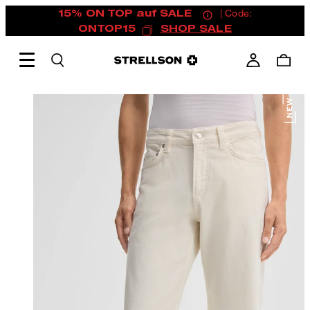
15% ON TOP auf SALE
| Code:
ONTOP15
SHOP SALE