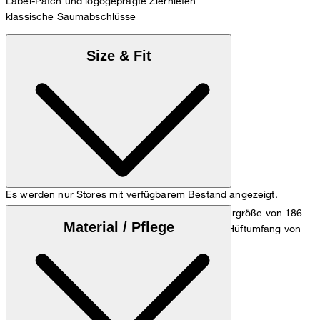
Label-Patch und logogeprägte Ziernieten
klassische Saumabschlüsse
Size & Fit
Es werden nur Stores mit verfügbarem Bestand angezeigt.
Das Model trägt die Größe 32/32 bei einer Körpergröße von 186
Material / Pflege
cm, einem Taillenumfang von 84 cm und einem Hüftumfang von
98 cm.
Zum Jeans Guide
Größentabelle