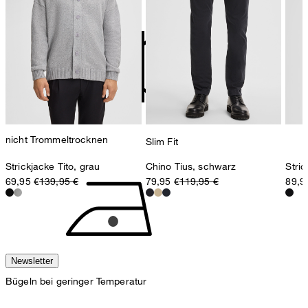
Strellson AG
Sonnenwiesenstrasse 21
8280 Kreuzlingen
Schweiz
nicht Trommeltrocknen
Slim Fit
Strickjacke Tito, grau
Chino Tius, schwarz
Stri
69,95 €
139,95 €
79,95 €
119,95 €
89,9
Newsletter
Bügeln bei geringer Temperatur