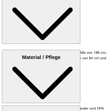
Das Model trägt die Größe 48 bei einer Körpergröße von 186 cm,
Material / Pflege
einem Brustumfang von 98 cm, einer Taillenweite von 84 cm und
einem Hüftumfang von 98 cm.
Größentabelle
: Qualität aus 67% Wolle, 17% Polyester und 16%
Obermaterial