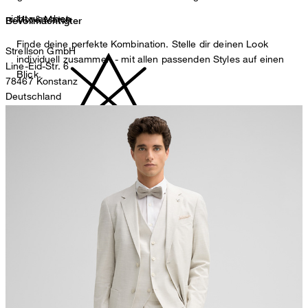
nicht waschen
Mix & Match
Bevollmächtigter
Finde deine perfekte Kombination. Stelle dir deinen Look
Strellson GmbH
individuell zusammen - mit allen passenden Styles auf einen
Line-Eid-Str. 6
Blick.
78467 Konstanz
Deutschland
contact@strellson.com
Produzent
nicht bleichen
Strellson AG
Sonnenwiesenstrasse 21
8280 Kreuzlingen
Schweiz
nicht Trommeltrocknen