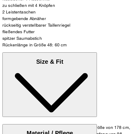
zu schließen mit 4 Knöpfen
2 Leistentaschen
formgebende Abnäher
rückseitig verstellbarer Taillenriegel
fließendes Futter
spitzer Saumabstich
Rückenlänge in Größe 48: 60 cm
Size & Fit
Das Model trägt die Größe 48, bei einer Körpergröße von 178 cm,
Material / Pflege
einem Brustumfang von 98 cm und einem Hüftumfang von 98