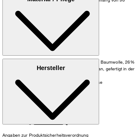
cm.
Größentabelle
Dezent strukturierter Mix aus 43% Baumwolle, 26%
Obermaterial:
Hersteller
Wolle, 18% Viskose, 11% Leinen und 2% Elasthan, gefertigt in der
italienischen Weberei Marlane
Fließende Qualität aus 100% Viskose
Hauptfutter:
Angaben zur Produktsicherheitsverordnung