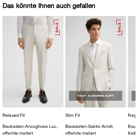
Das könnte Ihnen auch gefallen
FAST AUSVERKAUFT
Relaxed Fit
Slim Fit
Regul
Baukasten-Anzughose Luc,
Baukasten-Sakko Arndt,
Bauk
offwhite meliert
offwhite meliert
Kelby