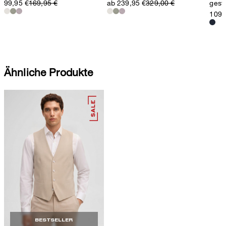
99,95 €
169,95 €
ab 239,95 €
329,00 €
gestr
109,
Ähnliche Produkte
BESTSELLER