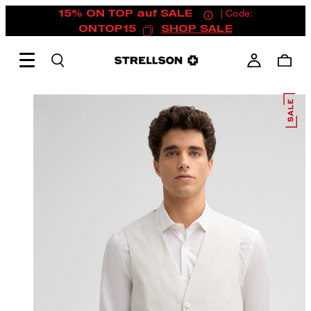
15% ON TOP auf SALE
| Code:
ONTOP15
SHOP SALE