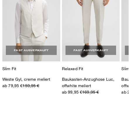
FAST AUSVERKAUFT
FAST AUSVERKAUFT
Slim Fit
Relaxed Fit
Slim 
Weste Gyl, creme meliert
Baukasten-Anzughose Luc,
Bauk
ab 79,95 €
159,95 €
offwhite meliert
offwh
ab 99,95 €
169,95 €
ab 2