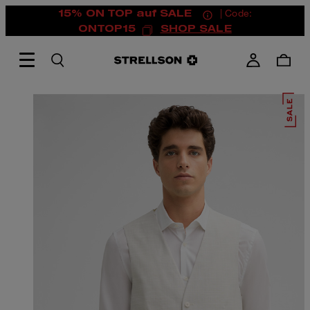
15% ON TOP auf SALE
| Code:
ONTOP15
SHOP SALE