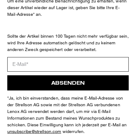
Um eine unverbindliche Benachrichtigung zu erhalten, wenn
dieser Artikel wieder auf Lager ist, geben Sie bitte Ihre E-
Mail-Adresse* an.
Sophie
Fashion- & Lifestyle-Redaktion
Sollte der Artikel binnen 100 Tagen nicht mehr verfügbar sein,
Details
wird Ihre Adresse automatisch gelöscht und zu keinem
anderen Zweck gespeichert oder verarbeitet.
ABSENDEN
*Ja, ich bin einverstanden, dass meine E-Mail-Adresse von
der Strellson AG sowie mit der Strellson AG verbundenen
STYLE: 11 Gyl2 10013170
Lenox AG verwendet werden darf, um mir via E-Mail
Informationen zum Bestand meines Wunschproduktes zu
SLIM FIT
schicken. Diese Einwilligung kann ich jederzeit per E-Mail an
Weste in Melange-Optik
unsubscribe@strellson.com
widerrufen.
klassischer V-Ausschnitt