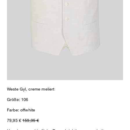
Perfektes Kombi-Piece für den Business-Look: die Weste Gyl mit
V-Ausschnitt, Knopfleiste und Leistentaschen. Im stretchigen
Baumwoll-Mix.
Weste Gyl, creme meliert
Größe: 106
Farbe: offwhite
79,95 €
159,95 €