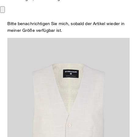
159,95 €
79,95 €
Bitte benachrichtigen Sie mich, sobald der Artikel wieder in
inkl. MwSt
meiner Größe verfügbar ist.
Farbe:
offwhite
Dieser Artikel fällt normal aus.
Passformhinweis:
Größe auswählen
IN DEN WARENKORB
Das macht diesen Artikel besonders