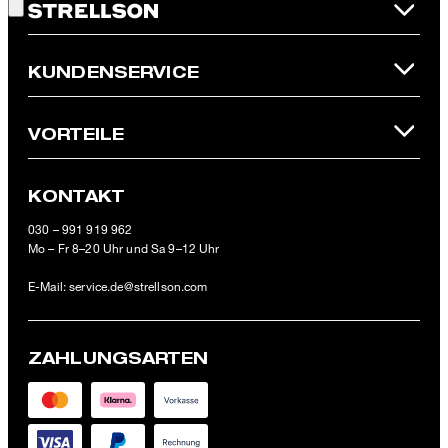
* Pflichtfeld
**Der 10 € Gutschein ist einmalig ab einem Mindestbestellwert von
KUNDENSERVICE
100 € (Wert nach Abzug von Retouren/Warenrückgaben) im
offiziellen Strellson Online-Shop einlösbar.
VORTEILE
KONTAKT
030 – 991 919 962
Mo – Fr 8–20 Uhr und Sa 9–12 Uhr
E-Mail:
service.de@strellson.com
ZAHLUNGSARTEN