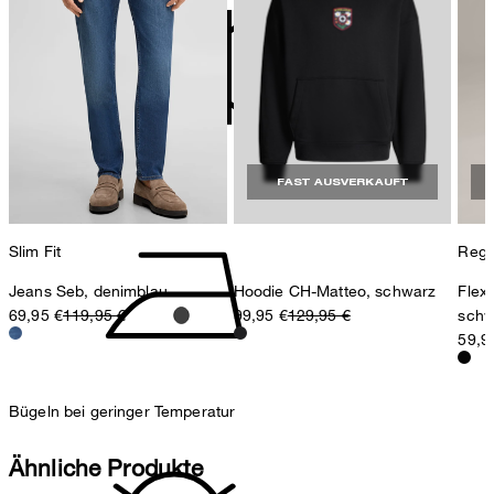
Produzent
Strellson AG
Sonnenwiesenstrasse 21
8280 Kreuzlingen
Schweiz
nicht Trommeltrocknen
FAST AUSVERKAUFT
Slim Fit
Regul
Jeans Seb, denimblau
Hoodie CH-Matteo, schwarz
Flex
69,95 €
119,95 €
99,95 €
129,95 €
schw
59,9
Bügeln bei geringer Temperatur
Ähnliche Produkte