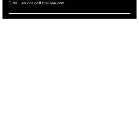
E-Mail:
service.de@strellson.com
44
ZAHLUNGSARTEN
VERSANDARTEN
FOLLOW US