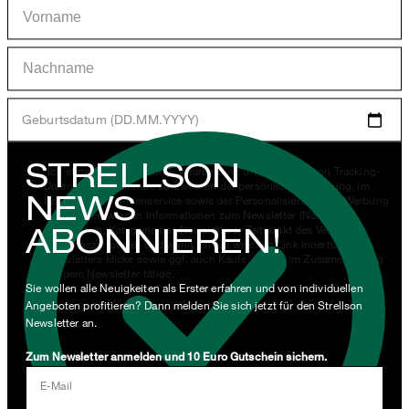
Geburtsdatum (DD.MM.YYYY)
STRELLSON
*Ich stimme der Erhebung, Verarbeitung und Nutzung von Tracking-
Daten des Newsletters zu Zwecken der persönlichen Beratung, im
NEWS
Rahmen des Kundenservice sowie der Personalisierung von Werbung
zu. Erhoben werden Informationen zum Newsletter (Name des
ABONNIEREN!
Newsletters, Kategorie des Newsletters, Zeitpunkt des Versands,
Öffnungszeitpunkt) und wann ich auf welchen Link innerhalb des
Newsletters klicke sowie ggf. auch Käufe, die ich im Zusammenhang
mit dem Newsletter tätige.
Sie wollen alle Neuigkeiten als Erster erfahren und von individuellen
Angeboten profitieren? Dann melden Sie sich jetzt für den Strellson
Mit einem Klick auf „Newsletter abonnieren" erkläre ich mich
Newsletter an.
damit einverstanden, dass meine E-Mail-Adresse von der Strellson
AG sowie von den mit der Strellson AG verwendeten werden darf,
Zum Newsletter anmelden und 10 Euro Gutschein sichern.
um mir per Newsletter oder via E-Mail Werbung und Informationen
E-Mail
im Zusammenhang mit Produkten, Angeboten und Leistungen der
Unternehmensgruppe, wie beispielsweise Event-Einladungen,