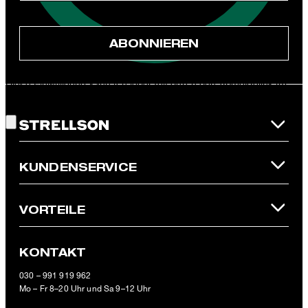
Aktionen, Produkt-Promotions zuzusenden.
ABONNIEREN
JETZT ANMELDEN
Diese Einwilligung kann ich jederzeit durch den Abmeldelink im
Gute Wahl!
Newsletter oder per E-Mail an
unsubscribe@strellson.com
widerrufen.
* Pflichtfeld
**Der 10 € Gutschein ist einmalig ab einem Mindestbestellwert von
KUNDENSERVICE
100 € (Wert nach Abzug von Retouren/Warenrückgaben) im
offiziellen Strellson Online-Shop einlösbar.
VORTEILE
KONTAKT
Derby-Schnürer Harvey Jones, dunkelbraun
030 – 991 919 962
Mo – Fr 8–20 Uhr und Sa 9–12 Uhr
149,95 €
inkl. MwSt