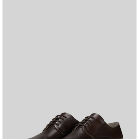
Elegantes Styling-Update: der Derby Harvey Jones in klassischer
Form mit 5-facher Schnürung und leicht abgerundeter
Vorderkappe. Glattes Rindsleder zeichnet die Pieces aus, mit
seitlicher Logo-Prägung.