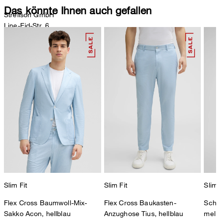
Das könnte Ihnen auch gefallen
Strellson GmbH
Line-Eid-Str. 6
78467 Konstanz
Deutschland
contact@strellson.com
Produzent
Strellson AG
Sonnenwiesenstrasse 21
8280 Kreuzlingen
Schweiz
Slim Fit
Slim Fit
Slim 
Flex Cross Baumwoll-Mix-
Flex Cross Baukasten-
Schu
Sakko Acon, hellblau
Anzughose Tius, hellblau
melie