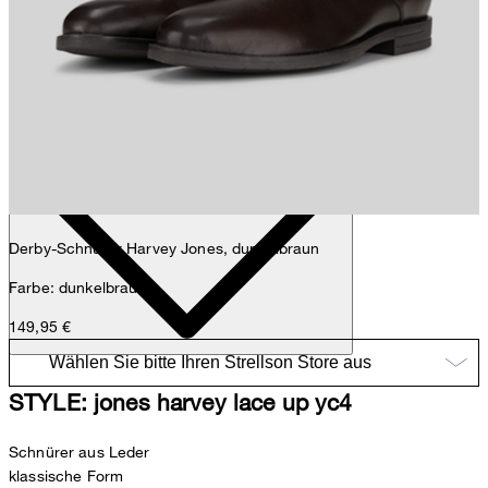
Nick
Fashion- & Lifestyle-Redaktion
Details
Derby-Schnürer Harvey Jones, dunkelbraun
Farbe: dunkelbraun
149,95 €
STYLE: jones harvey lace up yc4
Schnürer aus Leder
klassische Form