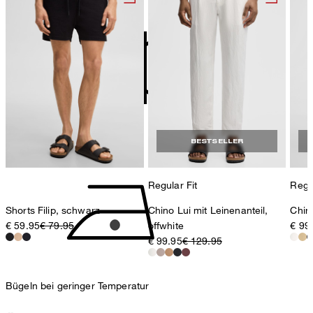
contact@strellson.com
Produzent
Strellson AG
Sonnenwiesenstrasse 21
8280 Kreuzlingen
Schweiz
nicht Trommeltrocknen
BESTSELLER
Regular Fit
Regul
Shorts Filip, schwarz
Chino Lui mit Leinenanteil,
Chin
€ 59.95
€ 79.95
offwhite
€ 99
€ 99.95
€ 129.95
Bügeln bei geringer Temperatur