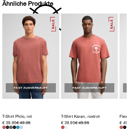
Ähnliche Produkte
nicht reinigen
FAST AUSVERKAUFT
FAST AUSVERKAUFT
T-Shirt Philo, rot
T-Shirt Karan, rostrot
Flex 
€ 39.95
€ 49.95
€ 39.95
€ 49.95
€ 49