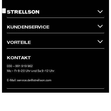
Gute Wahl!
Newsletter oder per E-Mail an
unsubscribe@strellson.com
widerrufen.
* Pflichtfeld
**Der 10 € Gutschein ist einmalig ab einem Mindestbestellwert von
KUNDENSERVICE
100 € (Wert nach Abzug von Retouren/Warenrückgaben) im
offiziellen Strellson Online-Shop einlösbar.
VORTEILE
KONTAKT
Strellson-Trikot "Limited Edition", rot
030 – 991 919 962
89,95 €
Mo – Fr 8–20 Uhr und Sa 9–12 Uhr
49,95 €
inkl. MwSt
E-Mail:
service.de@strellson.com
GRÖSSE AUSWÄHLEN
ZAHLUNGSARTEN