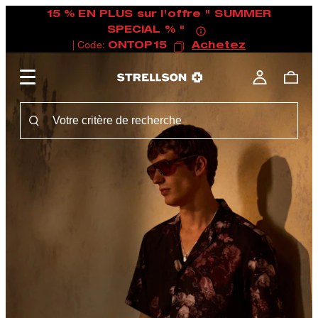
15 % EN PLUS sur l'offre " SUMMER
SPECIAL % "
| Code:
ONTOP15
Achetez