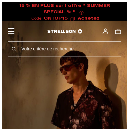
15 % EN PLUS sur l'offre " SUMMER
SPECIAL % "
| Code:
ONTOP15
Achetez