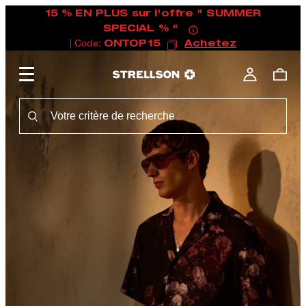
15 % EN PLUS sur l'offre " SUMMER
SPECIAL % "
| Code:
ONTOP15
Achetez