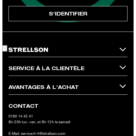
désinscription dans la newsletter ou par e-mail à
unsubscribe@strellson.com
retirer.
S'IDENTIFIER
* Champ obligatoire
** Ce bon d‘achat est valable sur la boutique en ligne officielle
Strellson et ne s‘applique qu‘aux articles non soldés. Un seul bon
Bon choix !
d‘achat peut être utilisé par commande. Ce bon d‘achat ne peut
en aucun cas être échangé contre de l‘argent. En cas de retour,
la valeur du bon d‘achat ne sera pas remboursée et celui-ci
perdra sa validité. Les conditions générales de vente de la
boutique en ligne s‘appliquent.
SERVICE À LA CLIENTÈLE
AVANTAGES À L'ACHAT
CONTACT
0180 14 45 41
8h-20h lun.-ven. et 9h-12h le samedi
E-Mail:
service.fr-fr@strellson.com