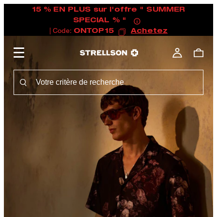
15 % EN PLUS sur l'offre " SUMMER
SPECIAL % "
| Code:
ONTOP15
Achetez