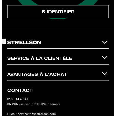
désinscription dans la newsletter ou par e-mail à
unsubscribe@strellson.com
retirer.
S'IDENTIFIER
* Champ obligatoire
** Ce bon d‘achat est valable sur la boutique en ligne officielle
Strellson et ne s‘applique qu‘aux articles non soldés. Un seul bon
Bon choix !
d‘achat peut être utilisé par commande. Ce bon d‘achat ne peut
en aucun cas être échangé contre de l‘argent. En cas de retour,
la valeur du bon d‘achat ne sera pas remboursée et celui-ci
perdra sa validité. Les conditions générales de vente de la
boutique en ligne s‘appliquent.
SERVICE À LA CLIENTÈLE
AVANTAGES À L'ACHAT
CONTACT
0180 14 45 41
8h-20h lun.-ven. et 9h-12h le samedi
E-Mail:
service.fr-fr@strellson.com