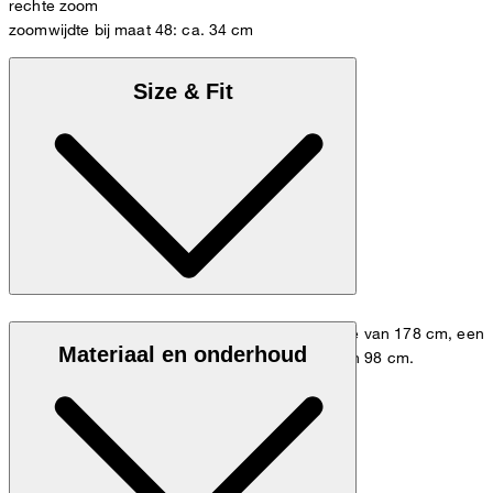
rechte zoom
zoomwijdte bij maat 48: ca. 34 cm
Size & Fit
Het model draagt maat 48 bij een lichaamslengte van 178 cm, een
Materiaal en onderhoud
tailleomvang van 84 cm en een heupomvang van 98 cm.
Broeken Guide
Maattabel