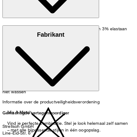
viscoseblend van 79% polyester, 18% viscose en 3% elastaan
Fabrikant
niet wassen
Informatie over de productveiligheidsverordening
Mix & Match
Gemachtigde vertegenwoordiger
Vind je perfecte combinatie. Stel je look helemaal zelf samen
Strellson GmbH
– met alle bijpassende stijlen in één oogopslag.
Line-Eid-Str. 6