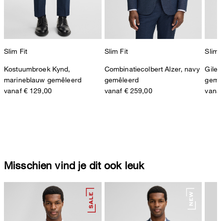
Slim Fit
Slim Fit
Slim 
Kostuumbroek Kynd,
Combinatiecolbert Alzer, navy
Gile
marineblauw gemêleerd
gemêleerd
gemê
vanaf € 129,00
vanaf € 259,00
vana
Misschien vind je dit ook leuk