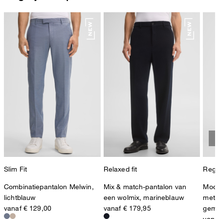
Slim Fit
Relaxed fit
Regul
Combinatiepantalon Melwin,
Mix & match-pantalon van
Modu
lichtblauw
een wolmix, marineblauw
met 
vanaf € 129,00
vanaf € 179,95
gemê
vana