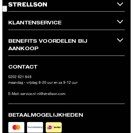
aankoop kan slechts één kortingsbon worden ingewisseld. Deze
kortingsbon kan niet worden omgezet in contant geld. Bij
retournering wordt de waarde van de kortingsbon niet
terugbetaald en vervalt deze. Onze Algemene Voorwaarden voor
KLANTENSERVICE
de Online Shop zijn van toepassing.
BENEFITS VOORDELEN BIJ
AANKOOP
CONTACT
0202 621 848
maandag - vrijdag 8-20 uur en za 9-12 uur
E-Mail:
service.nl-nl@strellson.com
BETAALMOGELIJKHEDEN