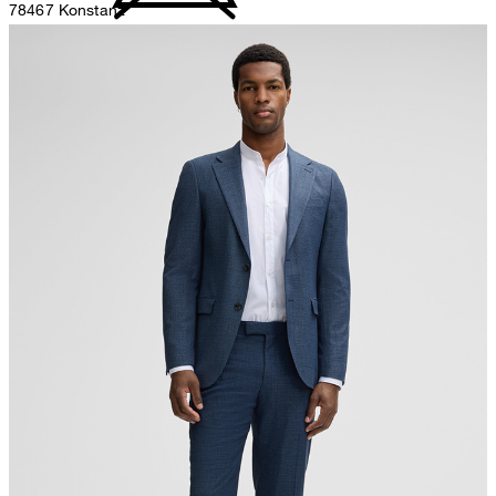
78467 Konstanz
Duitsland
niet bleken
contact@strellson.com
Producent
Strellson AG
Sonnenwiesenstrasse 21
8280 Kreuzlingen
Zwitserland
niet in de droogtrommel