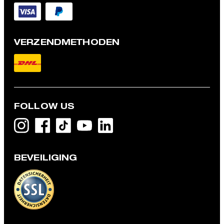
VERZENDMETHODEN
FOLLOW US
BEVEILIGING
Kostuumbroek Kynd, marineblauw gemêleerd
€ 129,00
incl. btw