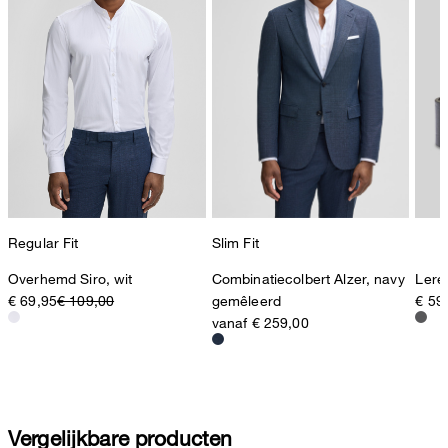
Regular Fit
Slim Fit
Overhemd Siro, wit
Combinatiecolbert Alzer, navy
Lere
€ 69,95
€ 109,00
gemêleerd
€ 59
vanaf € 259,00
Vergelijkbare producten