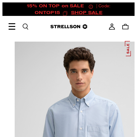
15% ON TOP on SALE
| Code:
ONTOP15
SHOP SALE