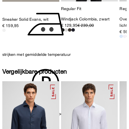
Regular Fit
Regul
Windjack Colombia, zwart
Over
Sneaker Solid Evans, wit
€ 129,95
€ 239,00
lich
€ 159,95
€ 59
strijken met gemiddelde temperatuur
Vergelijkbare producten
chemisch reinigen met Perchloorethyleen, fijn