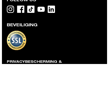
BEVEILIGING
Katoenen overhemd Nero, lichtblauw
€ 99,95
€ 49,95
incl. btw
MAAK UW KEUZE
PRIVACYBESCHERMING &
BEDRIJFSINFORMATIE
Algemene voorwaarden
Bescherming privé gegevens
Bedrijfsinformatie
Cookieverklaring
Toegankelijkheidsfuncties
Contract herroepen
Taal
Strellson
Nederland