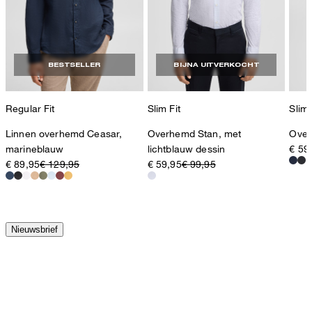
BESTSELLER
BIJNA UITVERKOCHT
Regular Fit
Slim Fit
Slim 
Linnen overhemd Ceasar,
Overhemd Stan, met
Over
marineblauw
lichtblauw dessin
€ 59
€ 89,95
€ 129,95
€ 59,95
€ 99,95
Nieuwsbrief