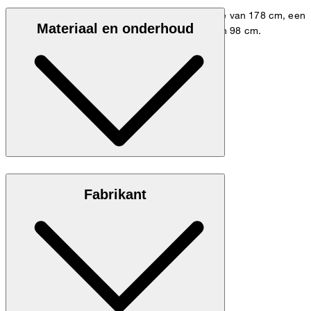
Het model draagt maat 48 bij een lichaamslengte van 178 cm, een
Materiaal en onderhoud
tailleomvang van 84 cm en een heupomvang van 98 cm.
Shirt Guide
Maattabel
Van 100% katoen
Fabrikant