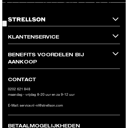
**De kortingsbon is geldig in de officiële Strellson Online Shop en
geldt uitsluitend voor artikelen die niet in de aanbieding zijn. Per
Goede keuze!
aankoop kan slechts één kortingsbon worden ingewisseld. Deze
kortingsbon kan niet worden omgezet in contant geld. Bij
retournering wordt de waarde van de kortingsbon niet
terugbetaald en vervalt deze. Onze Algemene Voorwaarden voor
KLANTENSERVICE
de Online Shop zijn van toepassing.
BENEFITS VOORDELEN BIJ
AANKOOP
CONTACT
0202 621 848
maandag - vrijdag 8-20 uur en za 9-12 uur
E-Mail:
service.nl-nl@strellson.com
BETAALMOGELIJKHEDEN