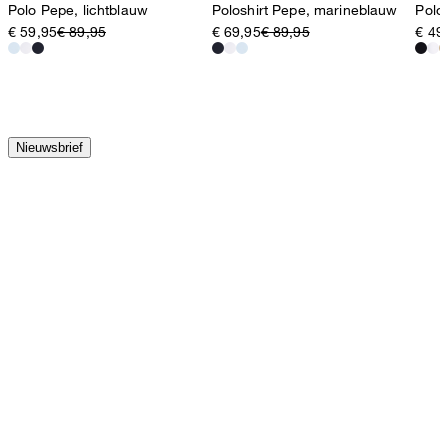
Polo Pepe, lichtblauw
Poloshirt Pepe, marineblauw
Polo
€ 59,95
€ 89,95
€ 69,95
€ 89,95
€ 49
Nieuwsbrief