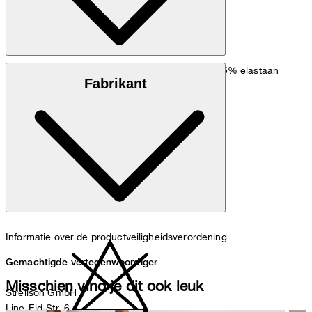
Elastisch materiaal van 95% biologisch katoen, 5% elastaan
Fabrikant
wasmachine 30°C fijn
Informatie over de productveiligheidsverordening
Gemachtigde vertegenwoordiger
Misschien vind je dit ook leuk
Strellson GmbH
Line-Eid-Str. 6