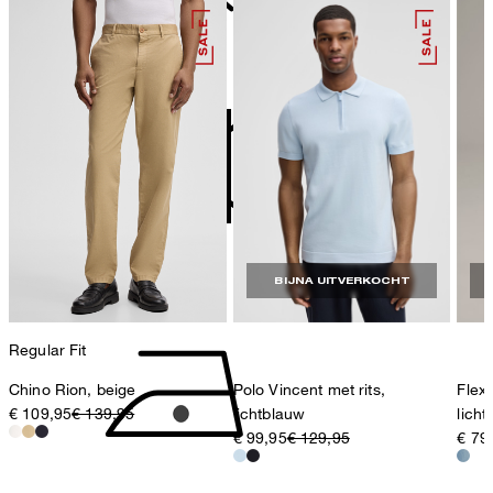
78467 Konstanz
Duitsland
niet bleken
contact@strellson.com
Producent
Strellson AG
Sonnenwiesenstrasse 21
8280 Kreuzlingen
Zwitserland
niet in de droogtrommel
BIJNA UITVERKOCHT
Regular Fit
Chino Rion, beige
Polo Vincent met rits,
Flex
€ 109,95
€ 139,95
lichtblauw
lich
€ 99,95
€ 129,95
€ 79