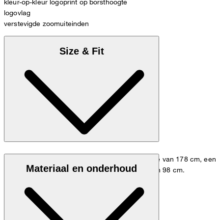
kleur-op-kleur logoprint op borsthoogte
logovlag
verstevigde zoomuiteinden
Size & Fit
Het model draagt maat 48 bij een lichaamslengte van 178 cm, een
Materiaal en onderhoud
tailleomvang van 84 cm en een heupomvang van 98 cm.
Maattabel