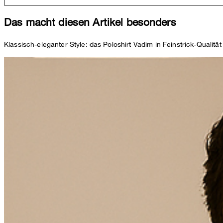
Das macht diesen Artikel besonders
Klassisch-eleganter Style: das Poloshirt Vadim in Feinstrick-Quali