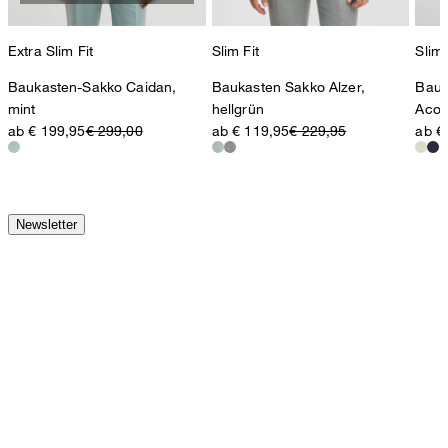
Extra Slim Fit
Slim Fit
Slim 
Baukasten-Sakko Caidan,
Baukasten Sakko Alzer,
Bauk
mint
hellgrün
Acon
ab € 199,95
€ 299,00
ab € 119,95
€ 229,95
ab €
Newsletter