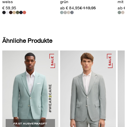
weiss
grün
mit L
€ 59,95
ab € 84,95
€ 119,95
ab €
Ähnliche Produkte
FAST AUSVERKAUFT