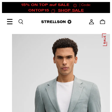
15% ON TOP auf SALE
| Code:
ONTOP15
SHOP SALE