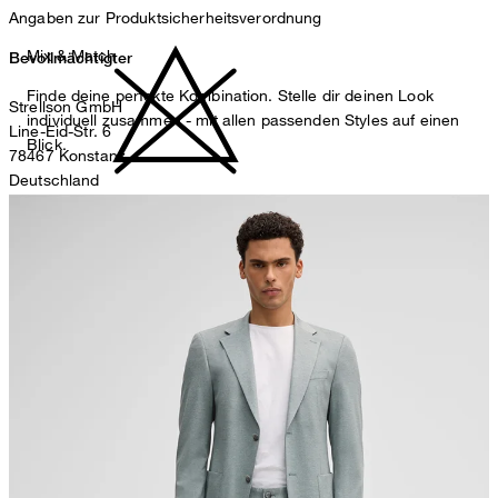
Angaben zur Produktsicherheitsverordnung
Mix & Match
Bevollmächtigter
Finde deine perfekte Kombination. Stelle dir deinen Look
Strellson GmbH
individuell zusammen - mit allen passenden Styles auf einen
Line-Eid-Str. 6
Blick.
78467 Konstanz
Deutschland
nicht bleichen
contact@strellson.com
Produzent
Strellson AG
Sonnenwiesenstrasse 21
8280 Kreuzlingen
Schweiz
nicht Trommeltrocknen