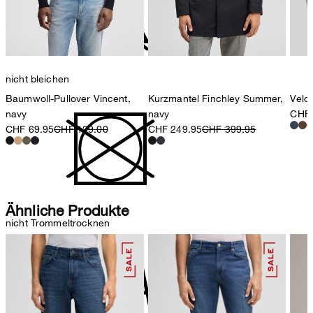
nicht bleichen
Baumwoll-Pullover Vincent,
Kurzmantel Finchley Summer,
Velo
navy
navy
CHF 
CHF 69.95
CHF 129.00
CHF 249.95
CHF 399.95
Ähnliche Produkte
nicht Trommeltrocknen