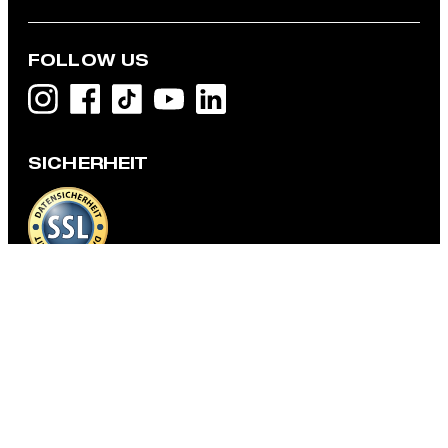
FOLLOW US
Jeans Rui, denim blue
CHF 139.00
CHF 79.95
SICHERHEIT
inkl. MwSt
GRÖSSE AUSWÄHLEN
DATENSCHUTZ & IMPRESSUM
AGB und Informationen zum Widerrufsrecht
Datenschutz
Impressum
Cookie-Einstellungen
Barrierefreiheitserklärung
Barrierefreiheitsfunktionen