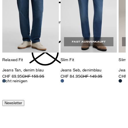
Bügeln bei geringer Temperatur
FAST AUSVERKAUFT
Relaxed Fit
Slim Fit
Slim 
Jeans Tan, denim blau
Jeans Seb, denimblau
Jean
CHF 69.95
CHF 159.95
CHF 84.95
CHF 149.95
CHF 
nicht reinigen
Newsletter