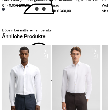
€ 149,95
€ 299,95
grau
Woll
ab € 369,90
ab €
Bügeln bei mittlerer Temperatur
Ähnliche Produkte
chemische Reinigung mit Perchlorethylen, schonend