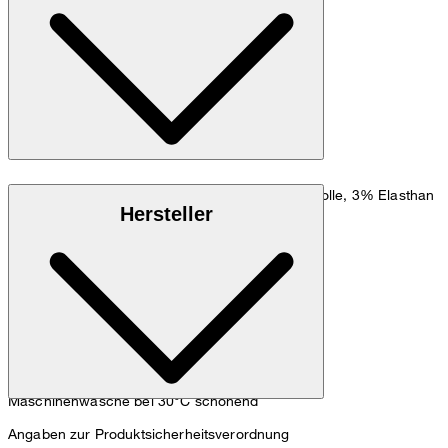
Zum Hemden Guide
Größentabelle
Komfortabler Baumwollstretch aus 97% Baumwolle, 3% Elasthan
Hersteller
Maschinenwäsche bei 30°C schonend
Angaben zur Produktsicherheitsverordnung