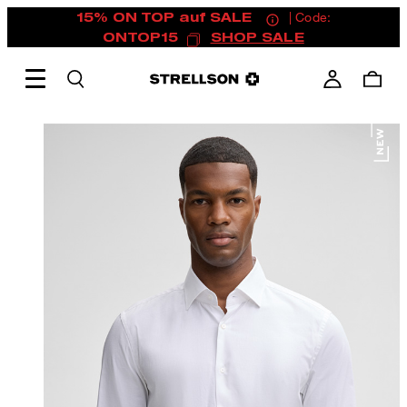
15% ON TOP auf SALE
| Code:
ONTOP15
SHOP SALE