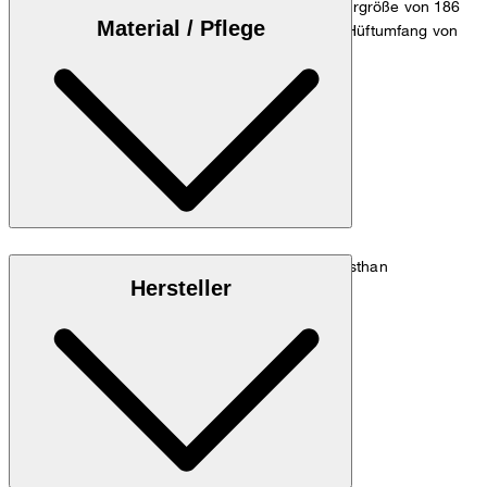
Das Model trägt die Größe 32/32 bei einer Körpergröße von 186
Material / Pflege
cm, einem Taillenumfang von 84 cm und einem Hüftumfang von
98 cm.
Zum Hosen Guide
Größentabelle
Cotton-Stretch aus 97% Baumwolle und 3% Elasthan
Hersteller