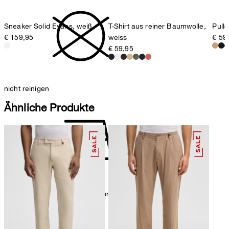
T-Shirt aus reiner Baumwolle,
Pullo
Sneaker Solid Evans, weiß
weiss
€ 59
€ 159,95
€ 59,95
nicht reinigen
Ähnliche Produkte
Bügeln bei geringer Temperatur