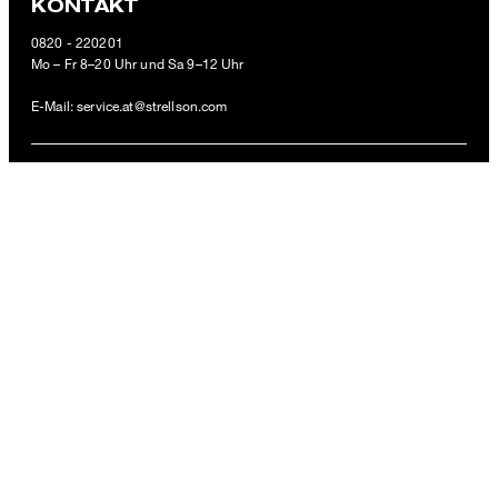
KONTAKT
Flex Cross Chino Code, beige
0820 - 220201
€ 109,95
Mo – Fr 8–20 Uhr und Sa 9–12 Uhr
€ 69,95
inkl. MwSt
E-Mail:
service.at@strellson.com
GRÖSSE AUSWÄHLEN
ZAHLUNGSARTEN
VERSANDART