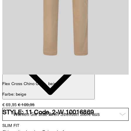
Sophie
Fashion- & Lifestyle-Redaktion
Details
Flex Cross Chino Code, beige
Farbe: beige
€ 69,95
€ 109,95
STYLE: 11 Code_2-W 10016869
SLIM FIT