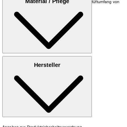
Material / Pflege
cm, einem Taillenumfang von 84 cm und einem Hüftumfang von
98 cm.
Zum Hosen Guide
Größentabelle
100% Baumwolle
Hersteller
Maschinenwäsche bei 30°C schonend
Angaben zur Produktsicherheitsverordnung