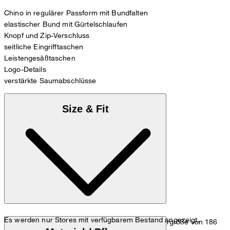
Chino in regulärer Passform mit Bundfalten
elastischer Bund mit Gürtelschlaufen
Knopf und Zip-Verschluss
seitliche Eingrifftaschen
Leistengesäßtaschen
Logo-Details
verstärkte Saumabschlüsse
Size & Fit
Es werden nur Stores mit verfügbarem Bestand angezeigt.
Das Model trägt die Größe 32/32 bei einer Körpergröße von 186