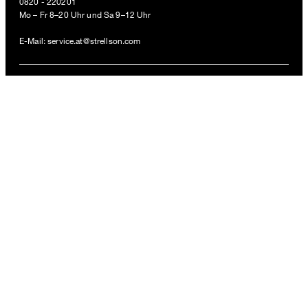
0820 - 220201
€ 119,95
Mo – Fr 8–20 Uhr und Sa 9–12 Uhr
€ 84,95
inkl. MwSt
E-Mail:
service.at@strellson.com
GRÖSSE AUSWÄHLEN
ZAHLUNGSARTEN
VERSANDART
FOLLOW US