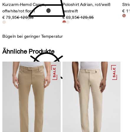
Kurzarm-Hemd Casyn,
Poloshirt Adrian, rot/weiß
Stric
offwhite/rot floral
gestreift
€ 11
€ 79,95
€ 129,95
€ 69,95
€ 129,95
Bügeln bei geringer Temperatur
Ähnliche Produkte
nicht reinigen