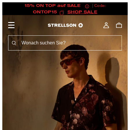
15% ON TOP auf SALE
| Code:
ONTOP15
SHOP SALE