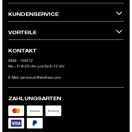
* Pflichtfeld
*Der CHF 15 Gutschein ist einmalig ab einem Mindestbestellwert
KUNDENSERVICE
von CHF 150 (Wert nach Abzug von Retouren/Warenrückgaben)
im offiziellen Strellson Online-Shop einlösbar.
VORTEILE
KONTAKT
0848 - 124012
Mo – Fr 8–20 Uhr und Sa 9–12 Uhr
E-Mail:
service.ch@strellson.com
ZAHLUNGSARTEN