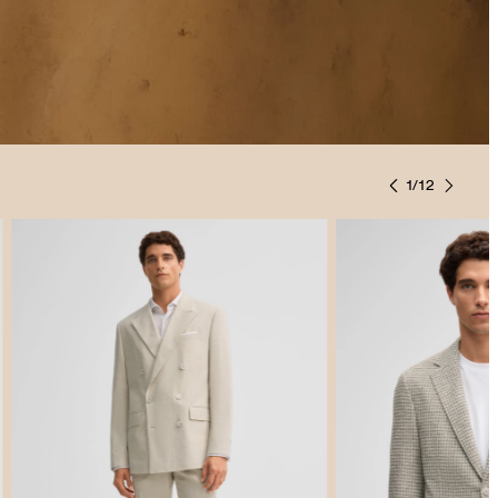
1
/
12