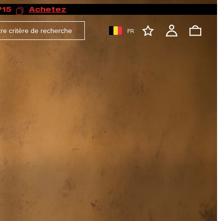
P15
Achetez
FR