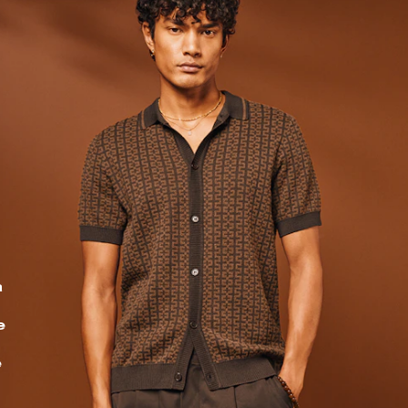
a
e
e