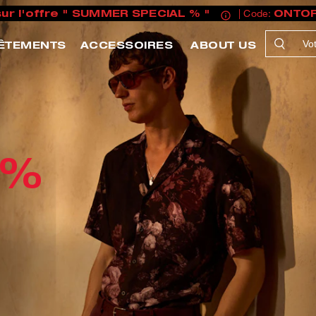
sur l'offre " SUMMER SPECIAL % "
| Code:
ONTO
ÊTEMENTS
ACCESSOIRES
ABOUT US
 %