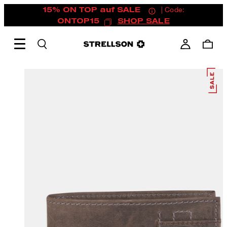
15% ON TOP auf SALE
| Code:
ONTOP15
SHOP SALE