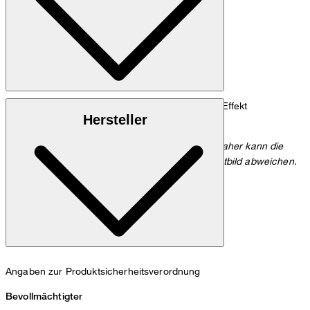
: Gefettetes Rindsleder mit Pull-up Effekt
Obermaterial
Hersteller
: Robuster Serge aus 100% Polyester
Futter
Hinweis zur Farbe: Leder ist ein Naturprodukt. Daher kann die
Farbe leicht von der Darstellung auf dem Produktbild abweichen.
Angaben zur Produktsicherheitsverordnung
Bevollmächtigter