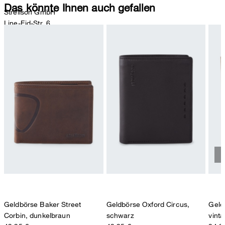
Das könnte Ihnen auch gefallen
Strellson GmbH
Line-Eid-Str. 6
78467 Konstanz
Deutschland
contact@strellson.com
Produzent
Strellson AG
Sonnenwiesenstrasse 21
8280 Kreuzlingen
Schweiz
Geldbörse Baker Street
Geldbörse Oxford Circus,
Geld
Corbin, dunkelbraun
schwarz
vint