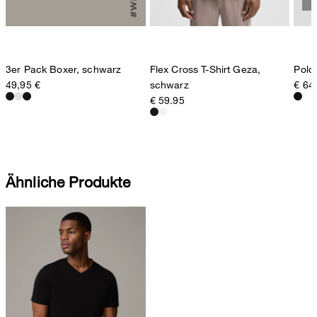
Flex Cross T-Shirt Geza,
Polos
3er Pack Boxer, schwarz
schwarz
€ 64
49,95 €
€ 59.95
Ähnliche Produkte