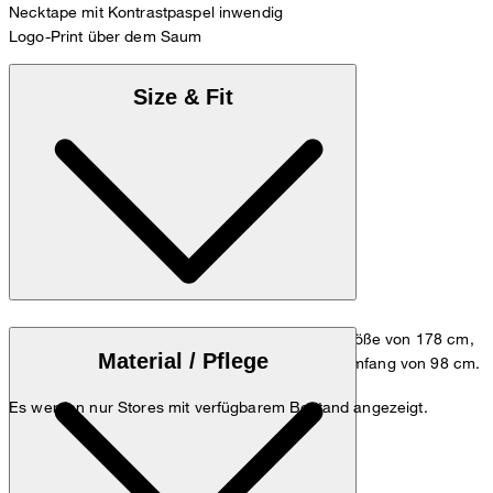
Necktape mit Kontrastpaspel inwendig
Logo-Print über dem Saum
Size & Fit
Das Model trägt die Größe M, bei einer Körpergröße von 178 cm,
Material / Pflege
einem Brustumfang von 98 cm und einem Hüftumfang von 98 cm.
Größentabelle
Es werden nur Stores mit verfügbarem Bestand angezeigt.