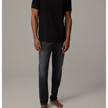
Schweiz
nicht reinigen
Der Global Organic Textile Standard (GOTS) ist weltweit als
führender Verarbeitungsstandard für Textilien aus Bio-Fasern
anerkannt. Er definiert hohe Umweltkriterien entlang der
gesamten Lieferkette von Bio-Textilien und fordert auch die
Einhaltung sozialer Kriterien. Wir sind GOTS-zertifiziert, was den
Gehalt an biologisch angebauten Materialien verifiziert und von
der Quelle bis zum Endprodukt verfolgt.
Alle Informationen zu nachhaltigen Produkten
Bügeln bei geringer Temperatur