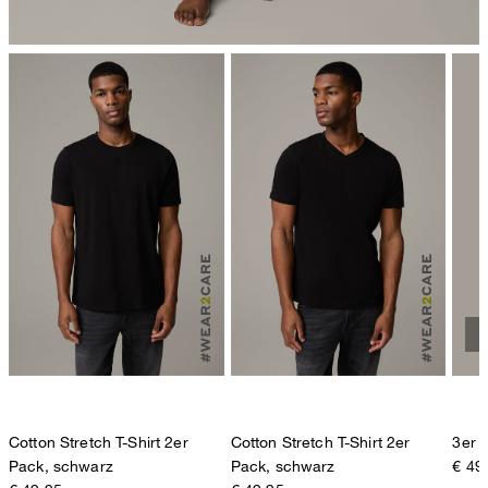
Cotton Stretch T-Shirt 2er
Cotton Stretch T-Shirt 2er
3er 
Pack, schwarz
Pack, schwarz
€ 49