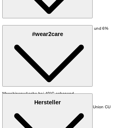
Weicher Jersey-Stretch aus 94% Bio-Baumwolle und 6%
#wear2care
Elasthan, GOTS-zertifiziert
Maschinenwäsche bei 40°C schonend
GOTS Made with organic materials
Hersteller
Made with organic materials Certified by Control Union CU
1045668