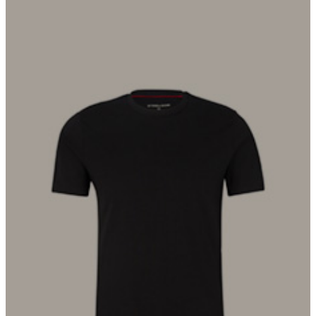
Doppelt gut: das T-Shirt in Cotton-Stretch-Qualität im Multipack.
Der Rundhalsausschnitt mit Rippblende und Necktape ergänzt
den Basic-Look, akzentuiert durch den Logo-Print am Saum.