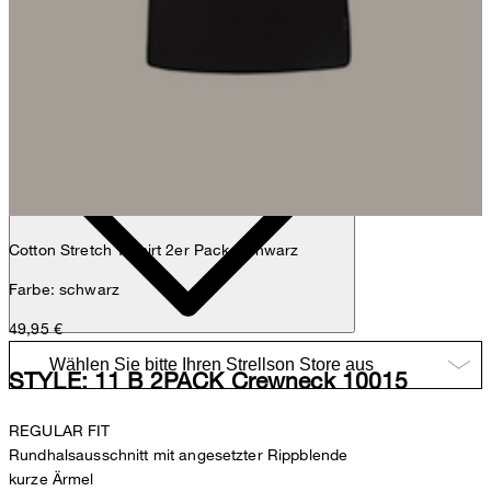
Nick
Fashion- & Lifestyle-Redaktion
Details
Cotton Stretch T-Shirt 2er Pack, schwarz
Farbe: schwarz
49,95 €
STYLE: 11 B 2PACK Crewneck 10015
REGULAR FIT
Rundhalsausschnitt mit angesetzter Rippblende
kurze Ärmel