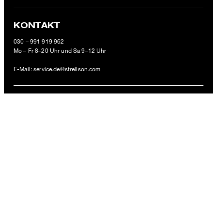
KONTAKT
Cotton Stretch T-Shirt 2er Pack, schwarz
030 – 991 919 962
Mo – Fr 8–20 Uhr und Sa 9–12 Uhr
49,95 €
inkl. MwSt
E-Mail:
service.de@strellson.com
XL
ZAHLUNGSARTEN
VERSANDARTEN