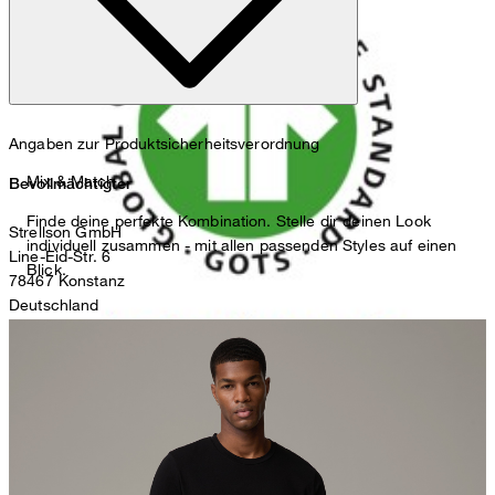
nicht bleichen
Angaben zur Produktsicherheitsverordnung
Mix & Match
Bevollmächtigter
Finde deine perfekte Kombination. Stelle dir deinen Look
Strellson GmbH
individuell zusammen - mit allen passenden Styles auf einen
Line-Eid-Str. 6
Blick.
78467 Konstanz
Deutschland
nicht Trommeltrocknen
contact@strellson.com
Produzent
Strellson AG
Sonnenwiesenstrasse 21
8280 Kreuzlingen