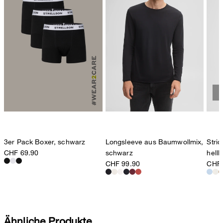
Longsleeve aus Baumwollmix,
Stric
3er Pack Boxer, schwarz
schwarz
hellb
CHF 69.90
CHF 99.90
CHF 
Ähnliche Produkte