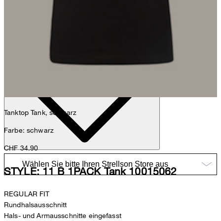
Nick
Fashion- & Lifestyle-Redaktion
Details
Tanktop Tank, schwarz
Farbe: schwarz
CHF 34.90
STYLE: 11 B 1PACK Tank 10015062
REGULAR FIT
Rundhalsausschnitt
Hals- und Armausschnitte eingefasst