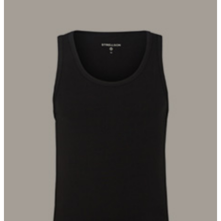
Als Basic für das Daily Styling bildet das Top Tank mit
Rundhalsausschnitt die ideale Basis. Gefertigt aus Cotton-Stretch
für das Komfort-Update.