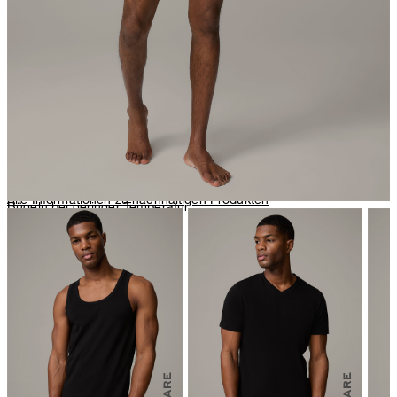
nicht reinigen
Der Global Organic Textile Standard (GOTS) ist weltweit als
führender Verarbeitungsstandard für Textilien aus Bio-Fasern
anerkannt. Er definiert hohe Umweltkriterien entlang der
gesamten Lieferkette von Bio-Textilien und fordert auch die
Einhaltung sozialer Kriterien. Wir sind GOTS-zertifiziert, was den
Gehalt an biologisch angebauten Materialien verifiziert und von
der Quelle bis zum Endprodukt verfolgt.
Alle Informationen zu nachhaltigen Produkten
Bügeln bei geringer Temperatur