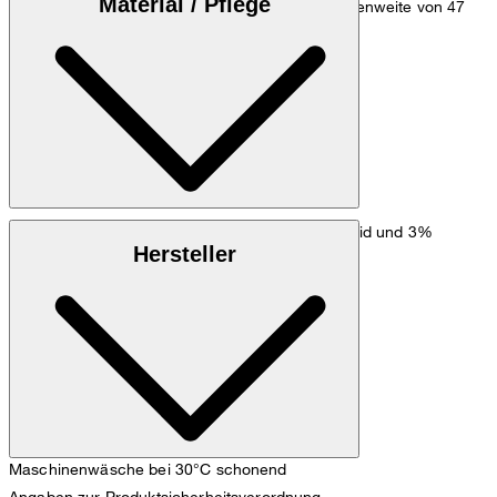
Material / Pflege
cm, einer 1/2 Oberweite von 53 cm und 1/2 Taillenweite von 47
cm.
Zum Hemden Guide
Größentabelle
Baumwollmix aus 77% Baumwolle, 20% Polyamid und 3%
Hersteller
Elasthan
Maschinenwäsche bei 30°C schonend
Angaben zur Produktsicherheitsverordnung