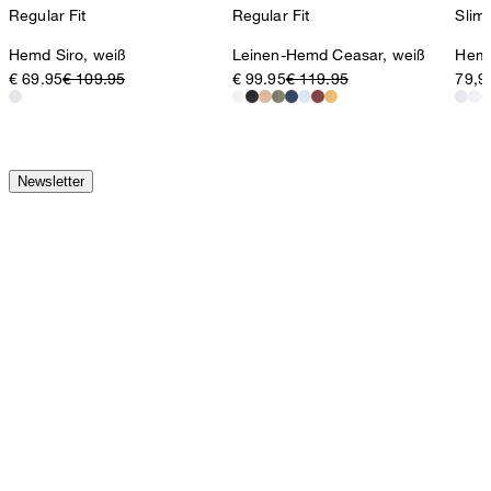
Regular Fit
Regular Fit
Slim 
Hemd Siro, weiß
Leinen-Hemd Ceasar, weiß
Hemd
€ 69.95
€ 109.95
€ 99.95
€ 119.95
79,9
Newsletter