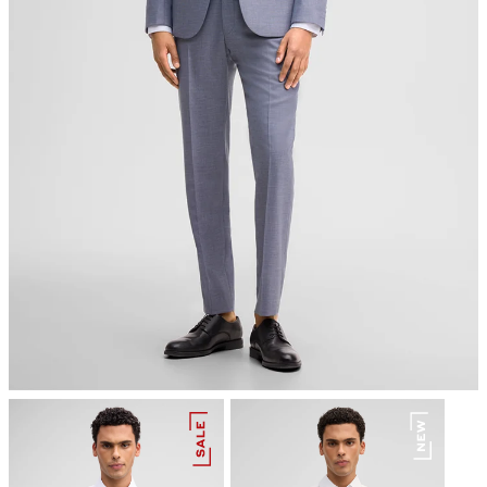
Bügeln bei geringer Temperatur
chemische Reinigung mit Perchlorethylen, schonend