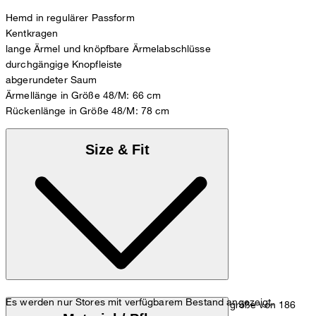
Hemd in regulärer Passform
Kentkragen
lange Ärmel und knöpfbare Ärmelabschlüsse
durchgängige Knopfleiste
abgerundeter Saum
Ärmellänge in Größe 48/M: 66 cm
Rückenlänge in Größe 48/M: 78 cm
Size & Fit
Es werden nur Stores mit verfügbarem Bestand angezeigt.
Das Model trägt die Größe 39/M bei einer Körpergröße von 186