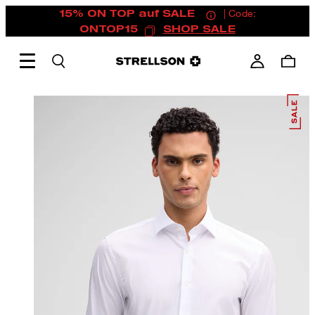
15% ON TOP auf SALE
| Code:
ONTOP15
SHOP SALE