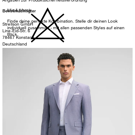
Mix & Match
Bevollmächtigter
Finde deine perfekte Kombination. Stelle dir deinen Look
Strellson GmbH
individuell zusammen - mit allen passenden Styles auf einen
Line-Eid-Str. 6
Blick.
78467 Konstanz
Deutschland
nicht bleichen
contact@strellson.com
Produzent
Strellson AG
Sonnenwiesenstrasse 21
8280 Kreuzlingen
Schweiz
nicht Trommeltrocknen