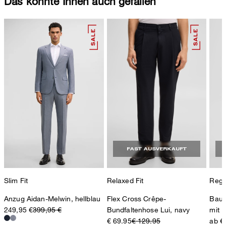
Das könnte Ihnen auch gefallen
FAST AUSVERKAUFT
Slim Fit
Relaxed Fit
Regul
Anzug Aidan-Melwin, hellblau
Flex Cross Crêpe-
Bauk
249,95 €
399,95 €
Bundfaltenhose Lui, navy
mit L
€ 69.95
€ 129.95
ab €