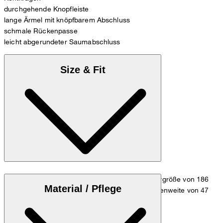
durchgehende Knopfleiste
lange Ärmel mit knöpfbarem Abschluss
schmale Rückenpasse
leicht abgerundeter Saumabschluss
Size & Fit
Das Model trägt die Größe 39/M bei einer Körpergröße von 186
Material / Pflege
cm, einer 1/2 Oberweite von 53 cm und 1/2 Taillenweite von 47
cm.
Zum Hemden Guide
Größentabelle