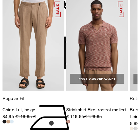
78467 Konstanz
Deutschland
nicht bleichen
contact@strellson.com
Produzent
Strellson AG
Sonnenwiesenstrasse 21
8280 Kreuzlingen
Schweiz
FAST AUSVERKAUFT
nicht Trommeltrocknen
Regular Fit
Rela
Chino Lui, beige
Strickshirt Firo, rostrot meliert
Bund
84,95 €
119,95 €
€ 119.95
€ 129.95
Leine
€ 89