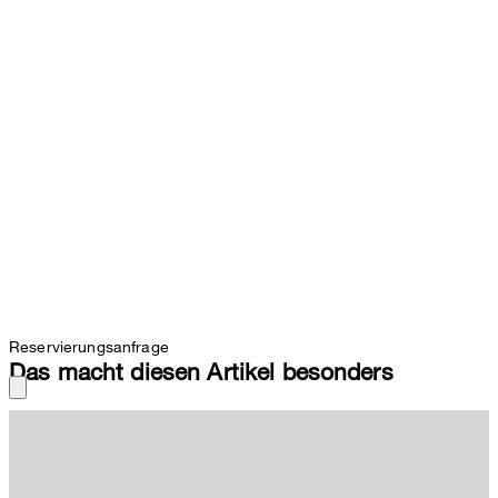
Reservierungsanfrage
Das macht diesen Artikel besonders
Markant mit lässigem Charme überzeugt das kurzärmelige Hemd
Casyn, hervorgehoben durch kontrastive Details im applizierten
Flowerprint. Durch den Kentkragen, die durchgängige Knopfleiste
sowie eine klassische Schulterpasse erhält der Look die stilvolle