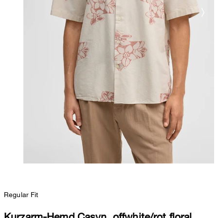
Regular Fit
Kurzarm-Hemd Casyn, offwhite/rot floral