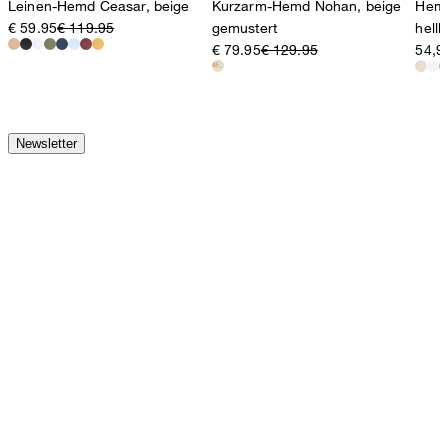
Leinen-Hemd Ceasar, beige
Kurzarm-Hemd Nohan, beige
Hemd
€ 59.95
€ 119.95
gemustert
hellb
€ 79.95
€ 129.95
54,9
Newsletter