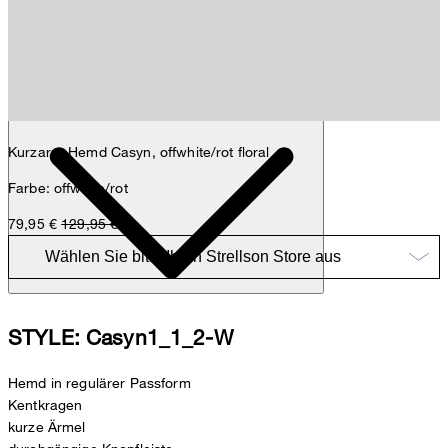
Sophie
Fashion- & Lifestyle-Redaktion
Details
Kurzarm-Hemd Casyn, offwhite/rot floral
Farbe: offwhite/rot
79,95 €
129,95 €
STYLE: Casyn1_1_2-W
Hemd in regulärer Passform
Kentkragen
kurze Ärmel