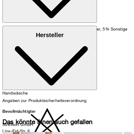
Baumwollmix aus 81% Baumwolle, 14% Polyester, 5% Sonstige
Hersteller
Fasern
Handwäsche
Angaben zur Produktsicherheitsverordnung
Bevollmächtigter
Das könnte Ihnen auch gefallen
Strellson GmbH
Line-Eid-Str. 6