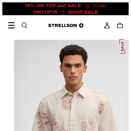
15% ON TOP auf SALE
| Code:
ONTOP15
SHOP SALE