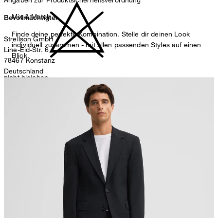
Mix & Match
Bevollmächtigter
Finde deine perfekte Kombination. Stelle dir deinen Look
Strellson GmbH
individuell zusammen - mit allen passenden Styles auf einen
Line-Eid-Str. 6
Blick.
78467 Konstanz
Deutschland
nicht bleichen
contact@strellson.com
Produzent
Strellson AG
Sonnenwiesenstrasse 21
8280 Kreuzlingen
Schweiz
nicht Trommeltrocknen