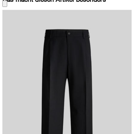
Die Baukasten-Anzughose Jarod überzeugt mit klassischen
Details wie dem angesetzten Bund mit Gürtelschlaufen sowie
stilvollen Bundund Bügelfalten. Für den modernen Twist sorgt die
lockere Passform. Der stretchige Wollmix rundet das Piece
komfortabel ab.