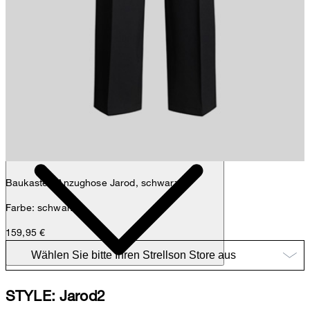
Sophie
Fashion- & Lifestyle-Redaktion
Details
Baukasten-Anzughose Jarod, schwarz
Farbe: schwarz
159,95 €
STYLE: Jarod2