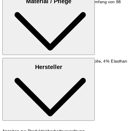
Material / Pflege
einem Taillenumfang von 84 cm und einem Hüftumfang von 98
cm.
Zum Hosen Guide
Größentabelle
Stretchige Mischung aus 53% Polyester, 43% Wolle, 4% Elasthan
Hersteller
nicht waschen
Angaben zur Produktsicherheitsverordnung