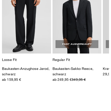
FAST AUSVERKAUFT
Loose Fit
Regular Fit
Baukasten-Anzughose Jarod,
Baukasten-Sakko Reece,
Kraw
schwarz
schwarz
29,9
ab 159,95 €
ab 249,95 €
349,95 €