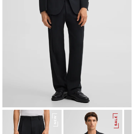
Bügeln bei geringer Temperatur
chemische Reinigung mit Perchlorethylen, schonend