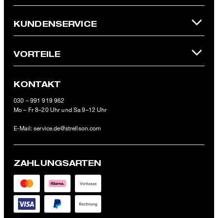
* Pflichtfeld
**Der 10 € Gutschein ist einmalig ab einem Mindestbestellwert von
KUNDENSERVICE
100 € (Wert nach Abzug von Retouren/Warenrückgaben) im
offiziellen Strellson Online-Shop einlösbar.
VORTEILE
KONTAKT
030 – 991 919 962
Mo – Fr 8–20 Uhr und Sa 9–12 Uhr
E-Mail:
service.de@strellson.com
ZAHLUNGSARTEN