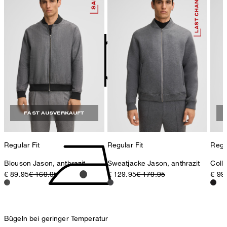
Deutschland
nicht bleichen
contact@strellson.com
Produzent
Strellson AG
Sonnenwiesenstrasse 21
8280 Kreuzlingen
Schweiz
nicht Trommeltrocknen
FAST AUSVERKAUFT
Regular Fit
Regular Fit
Regul
Blouson Jason, anthrazit
Sweatjacke Jason, anthrazit
Coll
€ 89.95
€ 169.95
€ 129.95
€ 179.95
€ 99
Bügeln bei geringer Temperatur